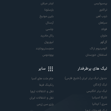
پرسپولیس
اینتر میلان
تراکتور
بارسلونا
ذوب آهن
بایرن مونیخ
سپاهان
آرسنال
فولاد
چلسی
ملوان
رئال مادرید
گل‌گهر
لیورپول
آلومینیوم اراک
منچستریونایتد
استقلال خوزستان
یوونتوس
لیگ های پرطرفدار
سایر
جدول لیگ برتر ایران (خلیج فارس)
جام ملت های آسیا
لیگ آزادگان
رنکینگ فیفا
لیگ برتر انگلیس
نقل و انتقالات اروپا
لالیگا اسپانیا
نقل و انتقالات ایران
سری آ ایتالیا
پاری سن ژرمن
لیگ قهرمانان اروپا