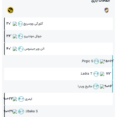
اتفاقات بازی
گئورگی ووسریچ
30'
1
-
0
جوئل مونتیرو
36'
2
-
0
الن ویرجینیوس
40'
3
-
0
Pirgic S.
45+19'
3
-
1
Ladra T.
77'
3
-
2
90+6'
ماتیج ویدرا
3
-
3
ایمری
90+23'
4
-
3
90+29'
Ubaka S.
5
-
3