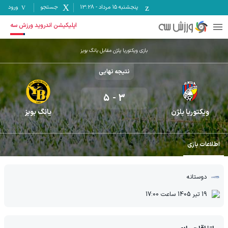
پنجشنبه ۱۵ مرداد
-
13:28
جستجو
ورود
اپلیکیشن اندروید ورزش سه
بازی ویکتوریا پلژن مقابل یانگ بویز
نتیجه نهایی
5
-
3
ویکتوریا پلژن
یانگ بویز
اطلاعات بازی
دوستانه
19 تیر 1405
ساعت
17:00