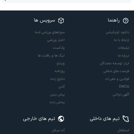
راهنما
سرویس ها
دانلود اپلیکیشن
سوژه‌های ورزشی شما
ارتباط با ما
اخبار ورزشی
تبلیغات
پادکست
درباره ما
لیگ ها و رقابت ها
ابزار توسعه دهندگان
ویدئو
فرصت های شغلی
روزنامه
قوانین و مقررات
نتایج زنده
DMCA
آنتن
آگهی دولتی
پیش بینی
پخش زنده
تیم های داخلی
تیم های خارجی
استقلال
آث میلان