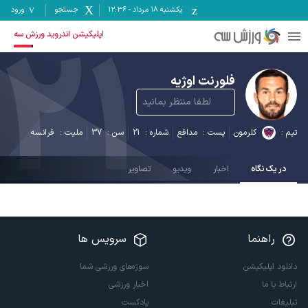
یکشنبه ۱۸ مرداد
-
12:36
جستجو
ورود
21
اپلیکیشن اندروید ورزش سه
فلورنت اوژیه
لطفا منتظر بمانید
تیم :
کلرمون
پست :
مدافع
شماره :
21
سن :
37
ملیت :
فرانسه
در یک نگاه
اخبار
ویدیو
تصاویر
راهنما
سرویس ها
دانلود اپلیکیشن
سوژه‌های ورزشی شما
ارتباط با ما
اخبار ورزشی
تبلیغات
پادکست