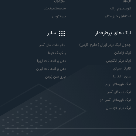
گل‌گهر
لیورپول
آلومینیوم اراک
منچستریونایتد
استقلال خوزستان
یوونتوس
لیگ های پرطرفدار
سایر
جدول لیگ برتر ایران (خلیج فارس)
جام ملت های آسیا
لیگ آزادگان
رنکینگ فیفا
لیگ برتر انگلیس
نقل و انتقالات اروپا
لالیگا اسپانیا
نقل و انتقالات ایران
سری آ ایتالیا
پاری سن ژرمن
لیگ قهرمانان اروپا
لیگ نخبگان آسیا
لیگ قهرمانان آسیا دو
لیگ برتر فوتسال