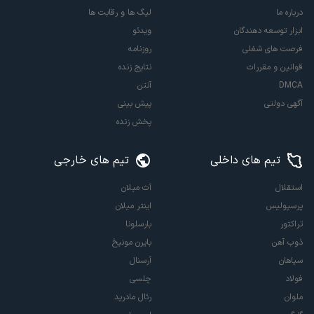
درباره ما
لیگ ها و رقابت ها
ابزار توسعه دهندگان
ویدئو
فرصت های شغلی
روزنامه
قوانین و مقررات
نتایج زنده
DMCA
آنتن
آگهی دولتی
پیش بینی
پخش زنده
تیم های داخلی
تیم های خارجی
استقلال
آث میلان
پرسپولیس
اینتر میلان
تراکتور
بارسلونا
ذوب آهن
بایرن مونیخ
سپاهان
آرسنال
فولاد
چلسی
ملوان
رئال مادرید