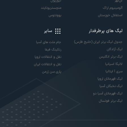
گل‌گهر
لیورپول
آلومینیوم اراک
منچستریونایتد
استقلال خوزستان
یوونتوس
لیگ های پرطرفدار
سایر
جدول لیگ برتر ایران (خلیج فارس)
جام ملت های آسیا
لیگ آزادگان
رنکینگ فیفا
لیگ برتر انگلیس
نقل و انتقالات اروپا
لالیگا اسپانیا
نقل و انتقالات ایران
سری آ ایتالیا
پاری سن ژرمن
لیگ قهرمانان اروپا
لیگ نخبگان آسیا
لیگ قهرمانان آسیا دو
لیگ برتر فوتسال