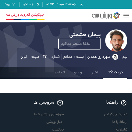
جمعه ۱۶ مرداد
-
01:53
جستجو
ورود
23
اپلیکیشن اندروید ورزش سه
پیمان حشمتی
لطفا منتظر بمانید
تیم :
شهرداری همدان
پست :
مدافع
شماره :
23
ملیت :
ایران
در یک نگاه
اخبار
ویدیو
تصاویر
راهنما
سرویس ها
دانلود اپلیکیشن
سوژه‌های ورزشی شما
ارتباط با ما
اخبار ورزشی
تبلیغات
پادکست