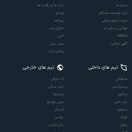
درباره ما
لیگ ها و رقابت ها
ابزار توسعه دهندگان
ویدئو
فرصت های شغلی
روزنامه
قوانین و مقررات
نتایج زنده
DMCA
آنتن
آگهی دولتی
پیش بینی
پخش زنده
تیم های داخلی
تیم های خارجی
استقلال
آث میلان
پرسپولیس
اینتر میلان
تراکتور
بارسلونا
ذوب آهن
بایرن مونیخ
سپاهان
آرسنال
فولاد
چلسی
ملوان
رئال مادرید