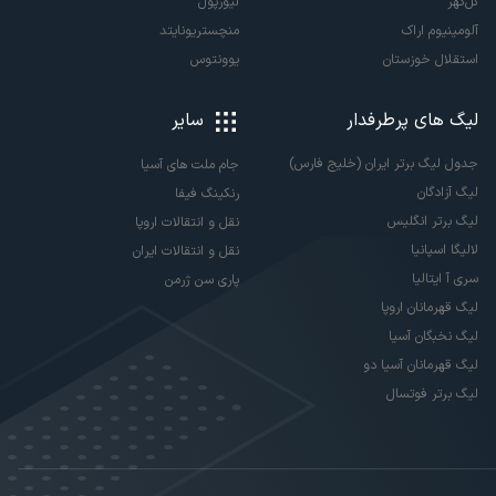
گل‌گهر
لیورپول
آلومینیوم اراک
منچستریونایتد
استقلال خوزستان
یوونتوس
لیگ های پرطرفدار
سایر
جدول لیگ برتر ایران (خلیج فارس)
جام ملت های آسیا
لیگ آزادگان
رنکینگ فیفا
لیگ برتر انگلیس
نقل و انتقالات اروپا
لالیگا اسپانیا
نقل و انتقالات ایران
سری آ ایتالیا
پاری سن ژرمن
لیگ قهرمانان اروپا
لیگ نخبگان آسیا
لیگ قهرمانان آسیا دو
لیگ برتر فوتسال