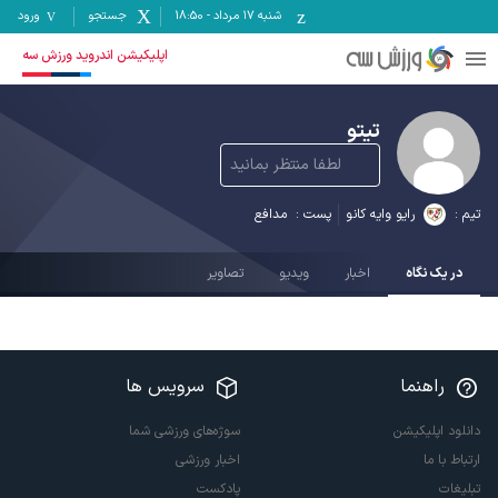
شنبه ۱۷ مرداد
-
18:50
جستجو
ورود
اپلیکیشن اندروید ورزش سه
تیتو
لطفا منتظر بمانید
تیم :
رایو وایه کانو
پست :
مدافع
در یک نگاه
اخبار
ویدیو
تصاویر
راهنما
سرویس ها
دانلود اپلیکیشن
سوژه‌های ورزشی شما
ارتباط با ما
اخبار ورزشی
تبلیغات
پادکست