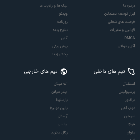
درباره ما
لیگ ها و رقابت ها
ابزار توسعه دهندگان
ویدئو
فرصت های شغلی
روزنامه
قوانین و مقررات
نتایج زنده
DMCA
آنتن
آگهی دولتی
پیش بینی
پخش زنده
تیم های داخلی
تیم های خارجی
استقلال
آث میلان
پرسپولیس
اینتر میلان
تراکتور
بارسلونا
ذوب آهن
بایرن مونیخ
سپاهان
آرسنال
فولاد
چلسی
ملوان
رئال مادرید