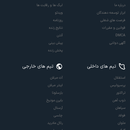
درباره ما
لیگ ها و رقابت ها
ابزار توسعه دهندگان
ویدئو
فرصت های شغلی
روزنامه
قوانین و مقررات
نتایج زنده
DMCA
آنتن
آگهی دولتی
پیش بینی
پخش زنده
تیم های داخلی
تیم های خارجی
استقلال
آث میلان
پرسپولیس
اینتر میلان
تراکتور
بارسلونا
ذوب آهن
بایرن مونیخ
سپاهان
آرسنال
فولاد
چلسی
ملوان
رئال مادرید