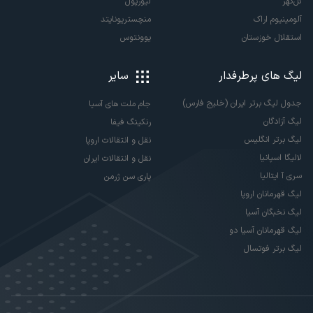
گل‌گهر
لیورپول
آلومینیوم اراک
منچستریونایتد
استقلال خوزستان
یوونتوس
لیگ های پرطرفدار
سایر
جدول لیگ برتر ایران (خلیج فارس)
جام ملت های آسیا
لیگ آزادگان
رنکینگ فیفا
لیگ برتر انگلیس
نقل و انتقالات اروپا
لالیگا اسپانیا
نقل و انتقالات ایران
سری آ ایتالیا
پاری سن ژرمن
لیگ قهرمانان اروپا
لیگ نخبگان آسیا
لیگ قهرمانان آسیا دو
لیگ برتر فوتسال