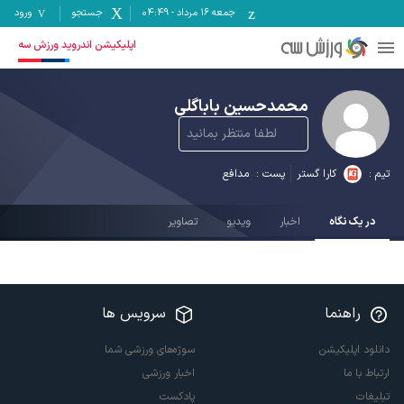
جمعه ۱۶ مرداد
-
04:49
جستجو
ورود
اپلیکیشن اندروید ورزش سه
محمدحسین باباگلی
لطفا منتظر بمانید
تیم :
کارا گستر
پست :
مدافع
در یک نگاه
اخبار
ویدیو
تصاویر
راهنما
سرویس ها
دانلود اپلیکیشن
سوژه‌های ورزشی شما
ارتباط با ما
اخبار ورزشی
تبلیغات
پادکست