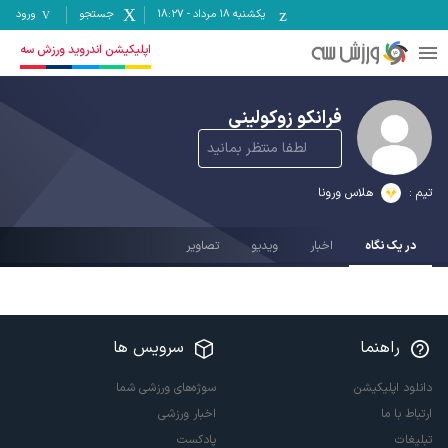
یکشنبه ۱۸ مرداد
-
18:27
جستجو
ورود
اپلیکیشن اندروید ورزش سه
فرانکو زوکولینی
لطفا منتظر بمانید
تیم :
هلاس ورونا
در یک نگاه
اخبار
ویدیو
تصاویر
راهنما
سرویس ها
دانلود اپلیکیشن
سوژه‌های ورزشی شما
ارتباط با ما
اخبار ورزشی
تبلیغات
پادکست