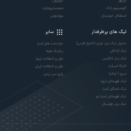
گل‌گهر
لیورپول
آلومینیوم اراک
منچستریونایتد
استقلال خوزستان
یوونتوس
لیگ های پرطرفدار
سایر
جدول لیگ برتر ایران (خلیج فارس)
جام ملت های آسیا
لیگ آزادگان
رنکینگ فیفا
لیگ برتر انگلیس
نقل و انتقالات اروپا
لالیگا اسپانیا
نقل و انتقالات ایران
سری آ ایتالیا
پاری سن ژرمن
لیگ قهرمانان اروپا
لیگ نخبگان آسیا
لیگ قهرمانان آسیا دو
لیگ برتر فوتسال