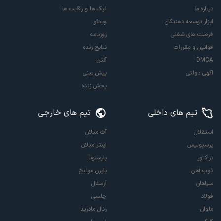
درباره ما
لیگ ها و رقابت ها
ابزار توسعه دهندگان
ویدئو
فرصت های شغلی
روزنامه
قوانین و مقررات
نتایج زنده
DMCA
آنتن
آگهی دولتی
پیش بینی
پخش زنده
تیم های داخلی
تیم های خارجی
استقلال
آث میلان
پرسپولیس
اینتر میلان
تراکتور
بارسلونا
ذوب آهن
بایرن مونیخ
سپاهان
آرسنال
فولاد
چلسی
ملوان
رئال مادرید