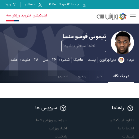
جمعه ۱۶ مرداد
-
11:50
جستجو
ورود
24
اپلیکیشن اندروید ورزش سه
تیموتی فوسو منسا
لطفا منتظر بمانید
تیم :
بایرلورکوزن
پست :
هافبک
شماره :
24
سن :
28
ملیت :
هلند
در یک نگاه
اخبار
ویدیو
تصاویر
راهنما
سرویس ها
دانلود اپلیکیشن
سوژه‌های ورزشی شما
ارتباط با ما
اخبار ورزشی
تبلیغات
پادکست