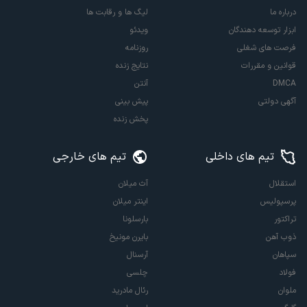
درباره ما
لیگ ها و رقابت ها
ابزار توسعه دهندگان
ویدئو
فرصت های شغلی
روزنامه
قوانین و مقررات
نتایج زنده
DMCA
آنتن
آگهی دولتی
پیش بینی
پخش زنده
تیم های داخلی
تیم های خارجی
استقلال
آث میلان
پرسپولیس
اینتر میلان
تراکتور
بارسلونا
ذوب آهن
بایرن مونیخ
سپاهان
آرسنال
فولاد
چلسی
ملوان
رئال مادرید