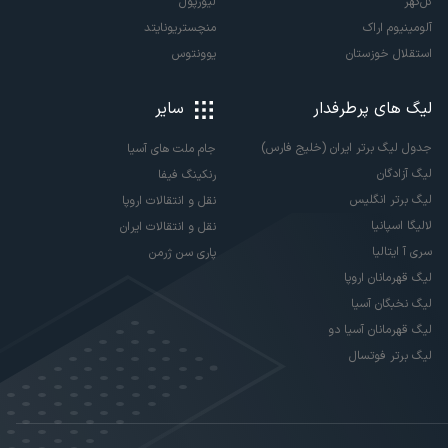
گل‌گهر
لیورپول
آلومینیوم اراک
منچستریونایتد
استقلال خوزستان
یوونتوس
لیگ های پرطرفدار
سایر
جدول لیگ برتر ایران (خلیج فارس)
جام ملت های آسیا
لیگ آزادگان
رنکینگ فیفا
لیگ برتر انگلیس
نقل و انتقالات اروپا
لالیگا اسپانیا
نقل و انتقالات ایران
سری آ ایتالیا
پاری سن ژرمن
لیگ قهرمانان اروپا
لیگ نخبگان آسیا
لیگ قهرمانان آسیا دو
لیگ برتر فوتسال