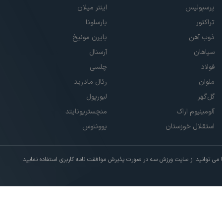
پرسپولیس
اینتر میلان
تراکتور
بارسلونا
ذوب آهن
بایرن مونیخ
سپاهان
آرسنال
فولاد
چلسی
ملوان
رئال مادرید
گل‌گهر
لیورپول
آلومینیوم اراک
منچستریونایتد
استقلال خوزستان
یوونتوس
ی توانید از سایت ورزش سه در صورت پذیرش موافقت نامه کاربری استفاده نمایید.