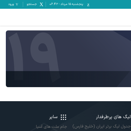
پنجشنبه ۱۵ مرداد
-
06:42
جستجو
ورود
19
لیگ های پرطرفدار
سایر
جدول لیگ برتر ایران (خلیج فارس)
جام ملت های آسیا