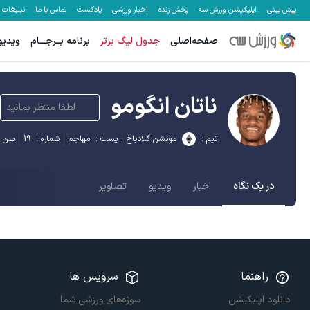
پیش بینی
اپلیکیشن ورزش سه
پخش زنده
اخبار ورزشی
پادکست
تماس با ما
تبلیغات
صفحه‌اصلی
جدول لیگ برتر
برنامه بــرجـــام
ویدیو
ناتان انگومو
لطفا منتظر بمانید
تیم :
مونشن گلادباخ
پست :
مهاجم
شماره :
19
سن :
در یک نگاه
اخبار
ویدیو
تصاویر
راهنما
سرویس ها
دانلود اپلیکیشن
سوژه‌های ورزشی شما