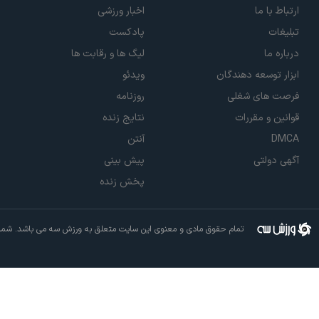
ارتباط با ما
اخبار ورزشی
تبلیغات
پادکست
درباره ما
لیگ ها و رقابت ها
ابزار توسعه دهندگان
ویدئو
فرصت های شغلی
روزنامه
قوانین و مقررات
نتایج زنده
DMCA
آنتن
آگهی دولتی
پیش بینی
پخش زنده
تمام حقوق مادی و معنوی این سایت متعلق به ورزش سه می باشد. شما م