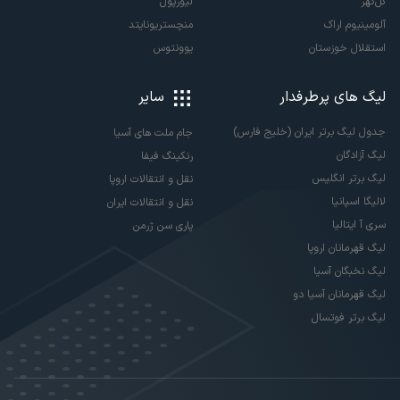
گل‌گهر
لیورپول
آلومینیوم اراک
منچستریونایتد
استقلال خوزستان
یوونتوس
لیگ های پرطرفدار
سایر
جدول لیگ برتر ایران (خلیج فارس)
جام ملت های آسیا
لیگ آزادگان
رنکینگ فیفا
لیگ برتر انگلیس
نقل و انتقالات اروپا
لالیگا اسپانیا
نقل و انتقالات ایران
سری آ ایتالیا
پاری سن ژرمن
لیگ قهرمانان اروپا
لیگ نخبگان آسیا
لیگ قهرمانان آسیا دو
لیگ برتر فوتسال