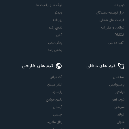
درباره ما
لیگ ها و رقابت ها
ابزار توسعه دهندگان
ویدئو
فرصت های شغلی
روزنامه
قوانین و مقررات
نتایج زنده
DMCA
آنتن
آگهی دولتی
پیش بینی
پخش زنده
تیم های داخلی
تیم های خارجی
استقلال
آث میلان
پرسپولیس
اینتر میلان
تراکتور
بارسلونا
ذوب آهن
بایرن مونیخ
سپاهان
آرسنال
فولاد
چلسی
ملوان
رئال مادرید