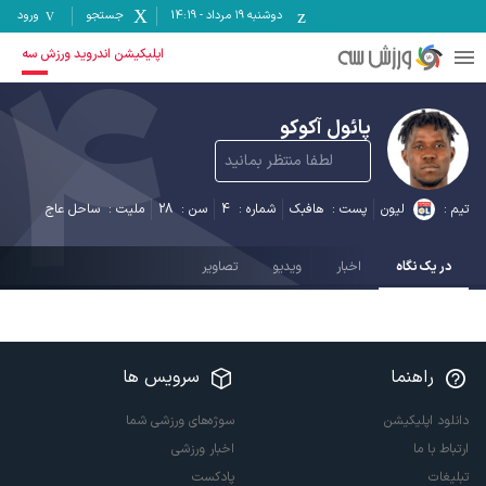
دوشنبه ۱۹ مرداد
-
14:19
جستجو
ورود
4
اپلیکیشن اندروید ورزش سه
پائول آکوکو
لطفا منتظر بمانید
تیم :
لیون
پست :
هافبک
شماره :
4
سن :
28
ملیت :
ساحل عاج
در یک نگاه
اخبار
ویدیو
تصاویر
راهنما
سرویس ها
دانلود اپلیکیشن
سوژه‌های ورزشی شما
ارتباط با ما
اخبار ورزشی
تبلیغات
پادکست