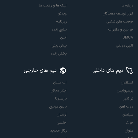
درباره ما
لیگ ها و رقابت ها
ابزار توسعه دهندگان
ویدئو
فرصت های شغلی
روزنامه
قوانین و مقررات
نتایج زنده
DMCA
آنتن
آگهی دولتی
پیش بینی
پخش زنده
تیم های داخلی
تیم های خارجی
استقلال
آث میلان
پرسپولیس
اینتر میلان
تراکتور
بارسلونا
ذوب آهن
بایرن مونیخ
سپاهان
آرسنال
فولاد
چلسی
ملوان
رئال مادرید