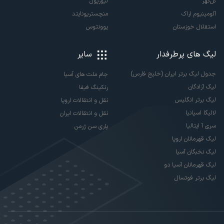
گل‌گهر
لیورپول
آلومینیوم اراک
منچستریونایتد
استقلال خوزستان
یوونتوس
لیگ های پرطرفدار
سایر
جدول لیگ برتر ایران (خلیج فارس)
جام ملت های آسیا
لیگ آزادگان
رنکینگ فیفا
لیگ برتر انگلیس
نقل و انتقالات اروپا
لالیگا اسپانیا
نقل و انتقالات ایران
سری آ ایتالیا
پاری سن ژرمن
لیگ قهرمانان اروپا
لیگ نخبگان آسیا
لیگ قهرمانان آسیا دو
لیگ برتر فوتسال