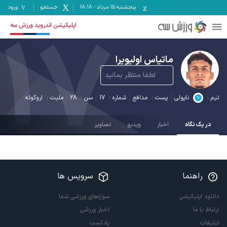
پنجشنبه ۱۵ مرداد
-
18:18
جستجو
ورود
17
اپلیکیشن اندروید ورزش سه
ماتیاس اولیویرا
لطفا منتظر بمانید
تیم :
ناپولی
پست :
مدافع
شماره :
17
سن :
28
ملیت :
اروگوئه
در یک نگاه
اخبار
ویدیو
تصاویر
راهنما
سرویس ها
دانلود اپلیکیشن
سوژه‌های ورزشی شما
ارتباط با ما
اخبار ورزشی
تبلیغات
پادکست