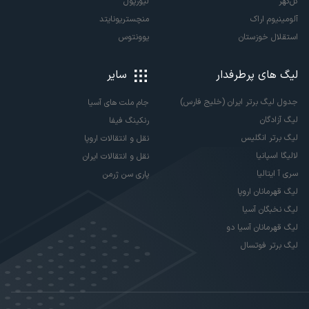
گل‌گهر
لیورپول
آلومینیوم اراک
منچستریونایتد
استقلال خوزستان
یوونتوس
لیگ های پرطرفدار
سایر
جدول لیگ برتر ایران (خلیج فارس)
جام ملت های آسیا
لیگ آزادگان
رنکینگ فیفا
لیگ برتر انگلیس
نقل و انتقالات اروپا
لالیگا اسپانیا
نقل و انتقالات ایران
سری آ ایتالیا
پاری سن ژرمن
لیگ قهرمانان اروپا
لیگ نخبگان آسیا
لیگ قهرمانان آسیا دو
لیگ برتر فوتسال