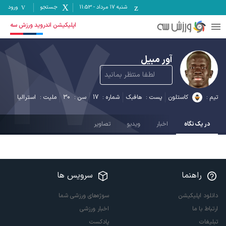
شنبه ۱۷ مرداد
-
11:53
جستجو
ورود
17
اپلیکیشن اندروید ورزش سه
آور مبیل
لطفا منتظر بمانید
تیم :
کاستلون
پست :
هافبک
شماره :
17
سن :
30
ملیت :
استرالیا
در یک نگاه
اخبار
ویدیو
تصاویر
راهنما
سرویس ها
دانلود اپلیکیشن
سوژه‌های ورزشی شما
ارتباط با ما
اخبار ورزشی
تبلیغات
پادکست