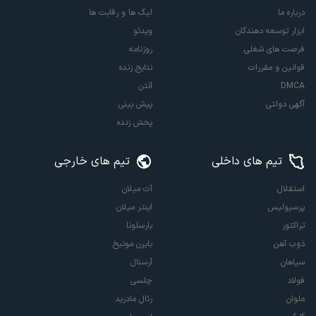
درباره ما
لیگ ها و رقابت ها
ابزار توسعه دهندگان
ویدئو
فرصت های شغلی
روزنامه
قوانین و مقررات
نتایج زنده
DMCA
آنتن
آگهی دولتی
پیش بینی
پخش زنده
تیم های داخلی
تیم های خارجی
استقلال
آث میلان
پرسپولیس
اینتر میلان
تراکتور
بارسلونا
ذوب آهن
بایرن مونیخ
سپاهان
آرسنال
فولاد
چلسی
ملوان
رئال مادرید