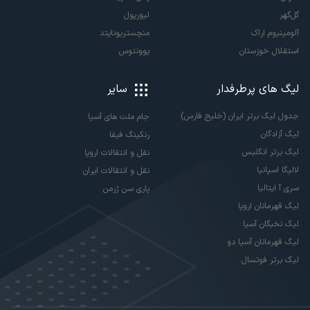
گل‌گهر
لیورپول
آلومینیوم اراک
منچستریونایتد
استقلال خوزستان
یوونتوس
لیگ های پرطرفدار
سایر
جدول لیگ برتر ایران (خلیج فارس)
جام ملت های آسیا
لیگ آزادگان
رنکینگ فیفا
لیگ برتر انگلیس
نقل و انتقالات اروپا
لالیگا اسپانیا
نقل و انتقالات ایران
سری آ ایتالیا
پاری سن ژرمن
لیگ قهرمانان اروپا
لیگ نخبگان آسیا
لیگ قهرمانان آسیا دو
لیگ برتر فوتسال