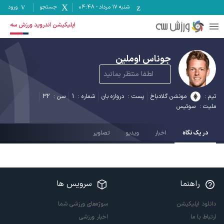
شنبه ۱۷ مرداد
-
04:48
جستجو
ورود
1
اپلیکیشن اندروید ورزش سه
جوناس اوملین
لطفا منتظر بمانید
تیم :
مونشن گلادباخ
پست :
دروازه بان
شماره :
1
سن :
32
ملیت :
سوئیس
در یک نگاه
اخبار
ویدیو
تصاویر
راهنما
سرویس ها
دانلود اپلیکیشن
سوژه‌های ورزشی شما
ارتباط با ما
اخبار ورزشی