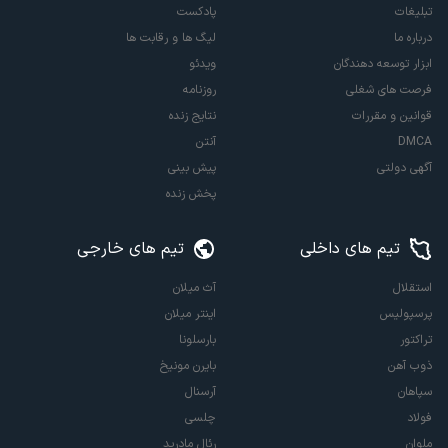
تبلیغات
پادکست
درباره ما
لیگ ها و رقابت ها
ابزار توسعه دهندگان
ویدئو
فرصت های شغلی
روزنامه
قوانین و مقررات
نتایج زنده
DMCA
آنتن
آگهی دولتی
پیش بینی
پخش زنده
تیم های داخلی
تیم های خارجی
استقلال
آث میلان
پرسپولیس
اینتر میلان
تراکتور
بارسلونا
ذوب آهن
بایرن مونیخ
سپاهان
آرسنال
فولاد
چلسی
ملوان
رئال مادرید