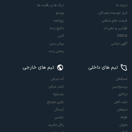
درباره ما
لیگ ها و رقابت ها
ابزار توسعه دهندگان
ویدئو
فرصت های شغلی
روزنامه
قوانین و مقررات
نتایج زنده
DMCA
آنتن
آگهی دولتی
پیش بینی
پخش زنده
تیم های داخلی
تیم های خارجی
استقلال
آث میلان
پرسپولیس
اینتر میلان
تراکتور
بارسلونا
ذوب آهن
بایرن مونیخ
سپاهان
آرسنال
فولاد
چلسی
ملوان
رئال مادرید