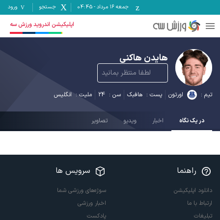
جمعه ۱۶ مرداد
-
04:45
جستجو
ورود
اپلیکیشن اندروید ورزش سه
هایدن هاکنی
لطفا منتظر بمانید
تیم :
اورتون
پست :
هافبک
سن :
24
ملیت :
انگلیس
در یک نگاه
اخبار
ویدیو
تصاویر
راهنما
سرویس ها
دانلود اپلیکیشن
سوژه‌های ورزشی شما
ارتباط با ما
اخبار ورزشی
تبلیغات
پادکست