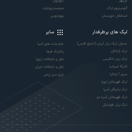
گل‌گهر
لیورپول
آلومینیوم اراک
منچستریونایتد
استقلال خوزستان
یوونتوس
لیگ های پرطرفدار
سایر
جدول لیگ برتر ایران (خلیج فارس)
جام ملت های آسیا
لیگ آزادگان
رنکینگ فیفا
لیگ برتر انگلیس
نقل و انتقالات اروپا
لالیگا اسپانیا
نقل و انتقالات ایران
سری آ ایتالیا
پاری سن ژرمن
لیگ قهرمانان اروپا
لیگ نخبگان آسیا
لیگ قهرمانان آسیا دو
لیگ برتر فوتسال