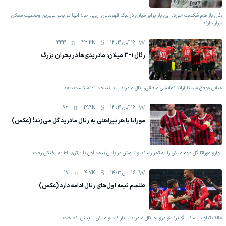
رئال باز هم شکست خورد، این بار برابر میلان در لیگ قهرمانان اروپا، حالا آنها در بحرانی‌ترین وضعیت ممکن
قرار دارند.
16 آبان 1403
43.4K
333
رئال ۱-۳ میلان: مادریدی‌ها در بحران بزرگ
میلان موفق شد با ارائه نمایشی منطقی، رئال مادرید را با نتیجه ۳-۱ شکست دهد.
16 آبان 1403
12.9K
86
موراتا با هر پیراهنی به رئال مادرید گل می‌زند! (عکس)
آلوارو موراتا گل دوم میلان را به ثمر رساند و تیمش در پایان نیمه اول با برتری ۲-۱ به رختکن رفت.
16 آبان 1403
4.7K
17
طلسم نیمه اول‌های رئال ادامه دارد (عکس)
مالک تیاو در سانتیاگو برنابئو دروازه رئال مادرید را باز کرد و میلان را پیش انداخت.