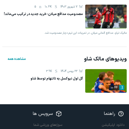
7 شهریور 1403
10.6K
5
مصدومیت مدافع میلان: خرید جدید در ترکیب می‌ماند!
مالیک تیاو، مدافع آلمانی میلان، در تمرینات این تیم دچار مصدومیت شد.
ویدیوهای
مالک شاو
مشاهده همه
22 بهمن 1404
3.9K
گل اول نیوکسل به تاتنهام توسط شاو
00:44
راهنما
سرویس ها
دانلود اپلیکیشن
سوژه‌های ورزشی شما