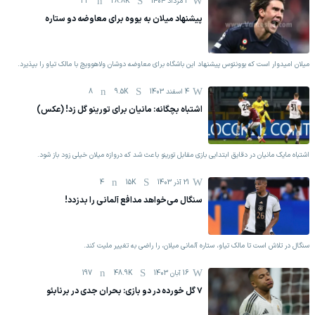
3 مرداد 1404
28.8K
33
پیشنهاد میلان به یووه برای معاوضه دو ستاره
میلان امیدوار است که یوونتوس پیشنهاد این باشگاه برای معاوضه دوشان ولاهوویچ با مالک تیاو را بپذیرد.
4 اسفند 1403
9.5K
8
اشتباه بچگانه: مانیان برای تورینو گل زد! (عکس)
اشتباه مایک مانیان در دقایق ابتدایی بازی مقابل تورینو باعث شد که دروازه میلان خیلی زود باز شود.
21 آذر 1403
15K
4
سنگال می‌خواهد مدافع آلمانی را بدزدد!
سنگال در تلاش است تا مالک تیاو، ستاره آلمانی میلان، را راضی به تغییر ملیت کند.
16 آبان 1403
48.9K
197
۷ گل خورده در دو بازی: بحران جدی در برنابئو