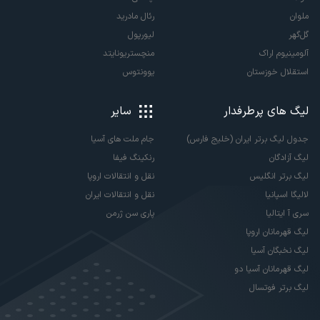
ملوان
رئال مادرید
گل‌گهر
لیورپول
آلومینیوم اراک
منچستریونایتد
استقلال خوزستان
یوونتوس
لیگ های پرطرفدار
سایر
جدول لیگ برتر ایران (خلیج فارس)
جام ملت های آسیا
لیگ آزادگان
رنکینگ فیفا
لیگ برتر انگلیس
نقل و انتقالات اروپا
لالیگا اسپانیا
نقل و انتقالات ایران
سری آ ایتالیا
پاری سن ژرمن
لیگ قهرمانان اروپا
لیگ نخبگان آسیا
لیگ قهرمانان آسیا دو
لیگ برتر فوتسال