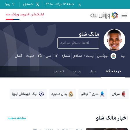
جمعه ۱۶ مرداد
-
22:10
جستجو
ورود
12
اپلیکیشن اندروید ورزش سه
مالک شاو
لطفا منتظر بمانید
تیم :
نیوکسل
پست :
مدافع
شماره :
12
سن :
25
ملیت :
آلمان
در یک نگاه
اخبار
ویدیو
تصاویر
میلان
سری آ ایتالیا
رئال مادرید
لیگ قهرمانان اروپا
اخبار
مالک شاو
مشاهده همه