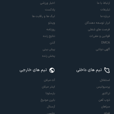
ارتباط با ما
اخبار ورزشی
تبلیغات
پادکست
درباره ما
لیگ ها و رقابت ها
ابزار توسعه دهندگان
ویدئو
فرصت های شغلی
روزنامه
قوانین و مقررات
نتایج زنده
DMCA
آنتن
آگهی دولتی
پیش بینی
پخش زنده
تیم های داخلی
تیم های خارجی
استقلال
آث میلان
پرسپولیس
اینتر میلان
تراکتور
بارسلونا
ذوب آهن
بایرن مونیخ
سپاهان
آرسنال
فولاد
چلسی