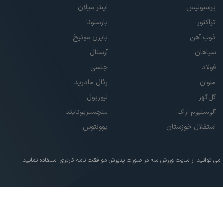
پرسپولیس
اینتر میلان
تراکتور
بارسلونا
ذوب آهن
بایرن مونیخ
سپاهان
آرسنال
فولاد
چلسی
ملوان
رئال مادرید
گل‌گهر
لیورپول
آلومینیوم اراک
منچستریونایتد
استقلال خوزستان
یوونتوس
ی توانید از سایت ورزش سه در صورت پذیرش موافقت نامه کاربری استفاده نمایید.