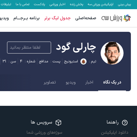
پیش بینی
اپلیکیشن ورزش سه
پخش زنده
اخبار ورزشی
پادکست
تماس با ما
تبلیغات
صفحه‌اصلی
جدول لیگ برتر
برنامه بــرجـــام
ویدیو
چارلی گود
لطفا منتظر بمانید
تیم :
استیونیج
پست :
مدافع
شماره :
4
سن :
31
در یک نگاه
اخبار
ویدیو
تصاویر
راهنما
سرویس ها
دانلود اپلیکیشن
سوژه‌های ورزشی شما