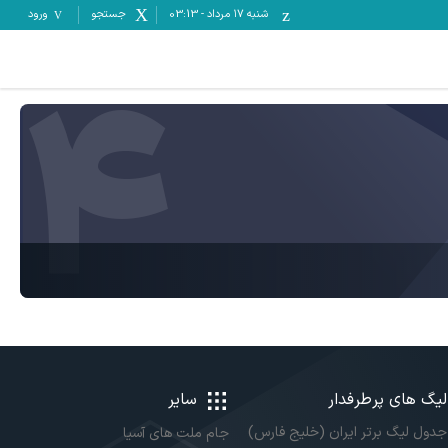
شنبه ۱۷ مرداد
-
03:13
جستجو
ورود
4
لیگ های پرطرفدار
سایر
جدول لیگ برتر ایران (خلیج فارس)
جام ملت های آسیا