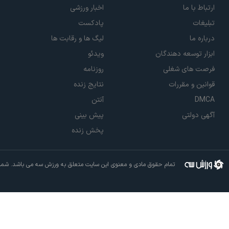
ارتباط با ما
اخبار ورزشی
تبلیغات
پادکست
درباره ما
لیگ ها و رقابت ها
ابزار توسعه دهندگان
ویدئو
فرصت های شغلی
روزنامه
قوانین و مقررات
نتایج زنده
DMCA
آنتن
آگهی دولتی
پیش بینی
پخش زنده
تمام حقوق مادی و معنوی این سایت متعلق به ورزش سه می باشد. شما م