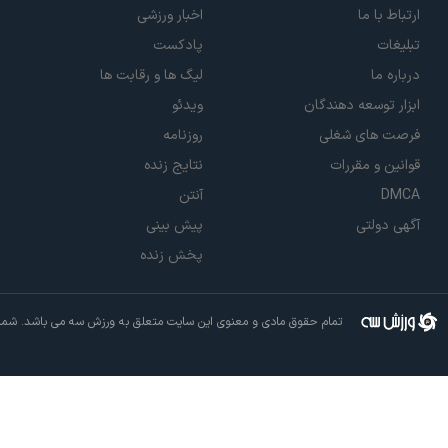
ارتباط با ما
اخبار ورزشی
تبلیغات
پادکست
درباره ما
لیگ ها و رقابت ها
ابزار توسعه دهندگان
ویدئو
فرصت های شغلی
روزنامه
قوانین و مقررات
نتایج زنده
DMCA
آنتن
آگهی دولتی
پیش بینی
پخش زنده
تمام حقوق مادی و معنوی این سایت متعلق به ورزش سه می باشد. شما م