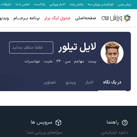
پیش بینی
اپلیکیشن ورزش سه
پخش زنده
اخبار ورزشی
پادکست
تماس با ما
تبلیغات
صفحه‌اصلی
جدول لیگ برتر
برنامه بــرجـــام
ویدیو
لایل تیلور
لطفا منتظر بمانید
پست :
مهاجم
سن :
36
ملیت :
مونتسرات
در یک نگاه
اخبار
ویدیو
تصاویر
راهنما
سرویس ها
دانلود اپلیکیشن
سوژه‌های ورزشی شما