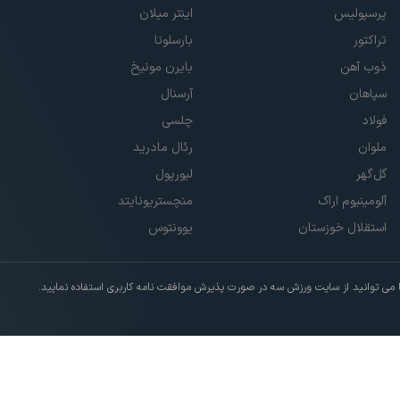
پرسپولیس
اینتر میلان
تراکتور
بارسلونا
ذوب آهن
بایرن مونیخ
سپاهان
آرسنال
فولاد
چلسی
ملوان
رئال مادرید
گل‌گهر
لیورپول
آلومینیوم اراک
منچستریونایتد
استقلال خوزستان
یوونتوس
ی توانید از سایت ورزش سه در صورت پذیرش موافقت نامه کاربری استفاده نمایید.