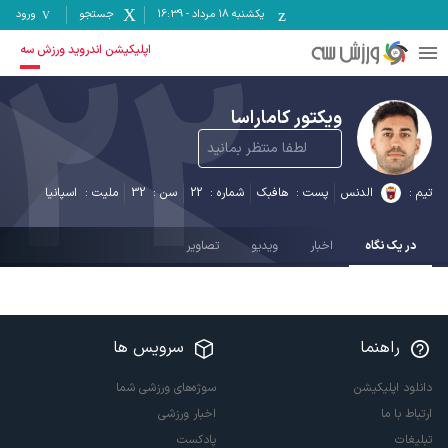
یکشنبه ۱۸ مرداد
-
16:39
جستجو
ورود
22
اپلیکیشن اندروید ورزش سه
ویکتور کاماراسا
لطفا منتظر بمانید
تیم :
الدنس
پست :
هافبک
شماره :
22
سن :
32
ملیت :
اسپانیا
در یک نگاه
اخبار
ویدیو
تصاویر
راهنما
سرویس ها
دانلود اپلیکیشن
سوژه‌های ورزشی شما
ارتباط با ما
اخبار ورزشی
تبلیغات
پادکست