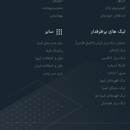
گل‌گهر
لیورپول
آلومینیوم اراک
منچستریونایتد
استقلال خوزستان
یوونتوس
لیگ های پرطرفدار
سایر
جدول لیگ برتر ایران (خلیج فارس)
جام ملت های آسیا
لیگ آزادگان
رنکینگ فیفا
لیگ برتر انگلیس
نقل و انتقالات اروپا
لالیگا اسپانیا
نقل و انتقالات ایران
سری آ ایتالیا
پاری سن ژرمن
لیگ قهرمانان اروپا
لیگ نخبگان آسیا
لیگ قهرمانان آسیا دو
لیگ برتر فوتسال