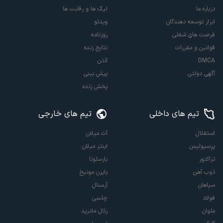
درباره ما
لیگ ها و رقابت ها
ابزار توسعه دهندگان
ویدئو
فرصت های شغلی
روزنامه
قوانین و مقررات
نتایج زنده
DMCA
آنتن
آگهی دولتی
پیش بینی
پخش زنده
تیم های داخلی
تیم های خارجی
استقلال
آث میلان
پرسپولیس
اینتر میلان
تراکتور
بارسلونا
ذوب آهن
بایرن مونیخ
سپاهان
آرسنال
فولاد
چلسی
ملوان
رئال مادرید