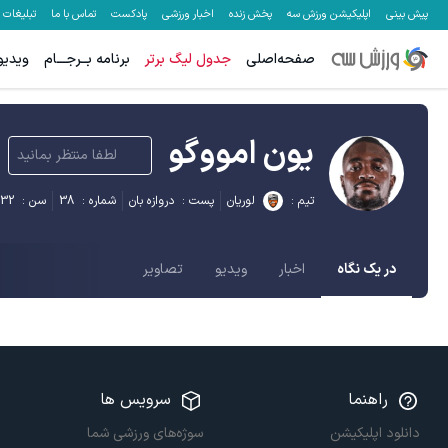
پیش بینی
اپلیکیشن ورزش سه
پخش زنده
اخبار ورزشی
پادکست
تماس با ما
تبلیغات
صفحه‌اصلی
جدول لیگ برتر
برنامه بــرجـــام
ویدیو
یون امووگو
لطفا منتظر بمانید
تیم :
لوریان
پست :
دروازه بان
شماره :
38
سن :
32
در یک نگاه
اخبار
ویدیو
تصاویر
راهنما
سرویس ها
دانلود اپلیکیشن
سوژه‌های ورزشی شما