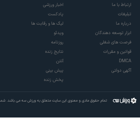
ارتباط با ما
اخبار ورزشی
تبلیغات
پادکست
درباره ما
لیگ ها و رقابت ها
ابزار توسعه دهندگان
ویدئو
فرصت های شغلی
روزنامه
قوانین و مقررات
نتایج زنده
DMCA
آنتن
آگهی دولتی
پیش بینی
پخش زنده
تمام حقوق مادی و معنوی این سایت متعلق به ورزش سه می باشد. شما م