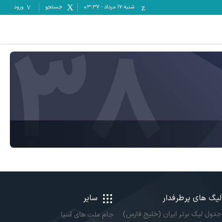
شنبه ۱۷ مرداد
-
03:37
جستجو
ورود
38
لیگ های پرطرفدار
سایر
جدول لیگ برتر ایران (خلیج فارس)
جام ملت های آسیا