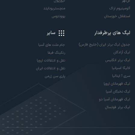
گل‌گهر
لیورپول
آلومینیوم اراک
منچستریونایتد
استقلال خوزستان
یوونتوس
لیگ های پرطرفدار
سایر
جدول لیگ برتر ایران (خلیج فارس)
جام ملت های آسیا
لیگ آزادگان
رنکینگ فیفا
لیگ برتر انگلیس
نقل و انتقالات اروپا
لالیگا اسپانیا
نقل و انتقالات ایران
سری آ ایتالیا
پاری سن ژرمن
لیگ قهرمانان اروپا
لیگ نخبگان آسیا
لیگ قهرمانان آسیا دو
لیگ برتر فوتسال