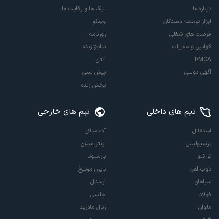
درباره ما
لیگ ها و رقابت ها
ابزار توسعه دهندگان
ویدئو
فرصت های شغلی
روزنامه
قوانین و مقررات
نتایج زنده
DMCA
آنتن
آگهی دولتی
پیش بینی
پخش زنده
تیم های داخلی
تیم های خارجی
استقلال
آث میلان
پرسپولیس
اینتر میلان
تراکتور
بارسلونا
ذوب آهن
بایرن مونیخ
سپاهان
آرسنال
فولاد
چلسی
ملوان
رئال مادرید