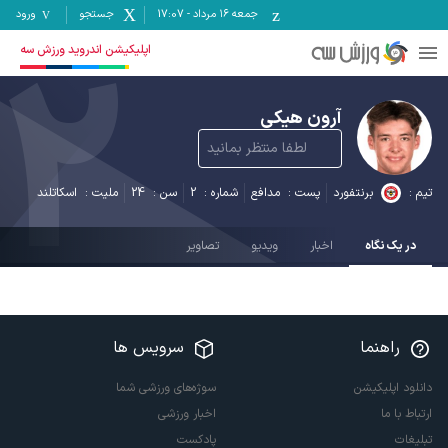
جمعه ۱۶ مرداد
-
17:07
جستجو
ورود
2
اپلیکیشن اندروید ورزش سه
آرون هیکی
لطفا منتظر بمانید
تیم :
برنتفورد
پست :
مدافع
شماره :
2
سن :
24
ملیت :
اسکاتلند
در یک نگاه
اخبار
ویدیو
تصاویر
راهنما
سرویس ها
دانلود اپلیکیشن
سوژه‌های ورزشی شما
ارتباط با ما
اخبار ورزشی
تبلیغات
پادکست