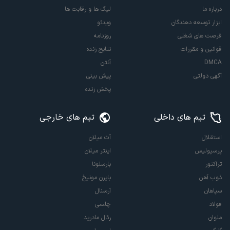
درباره ما
لیگ ها و رقابت ها
ابزار توسعه دهندگان
ویدئو
فرصت های شغلی
روزنامه
قوانین و مقررات
نتایج زنده
DMCA
آنتن
آگهی دولتی
پیش بینی
پخش زنده
تیم های داخلی
تیم های خارجی
استقلال
آث میلان
پرسپولیس
اینتر میلان
تراکتور
بارسلونا
ذوب آهن
بایرن مونیخ
سپاهان
آرسنال
فولاد
چلسی
ملوان
رئال مادرید