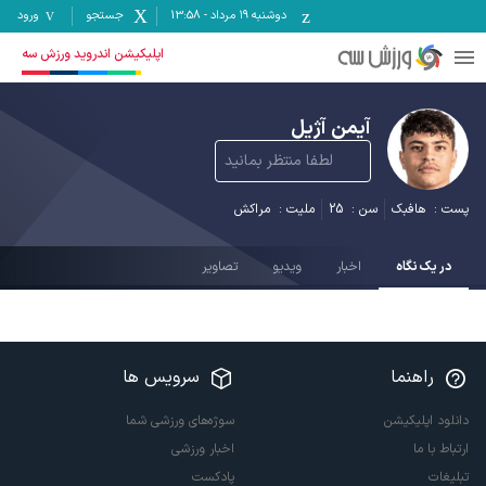
دوشنبه ۱۹ مرداد
-
13:58
جستجو
ورود
اپلیکیشن اندروید ورزش سه
آیمن آژیل
لطفا منتظر بمانید
پست :
هافبک
سن :
25
ملیت :
مراکش
در یک نگاه
اخبار
ویدیو
تصاویر
راهنما
سرویس ها
دانلود اپلیکیشن
سوژه‌های ورزشی شما
ارتباط با ما
اخبار ورزشی
تبلیغات
پادکست