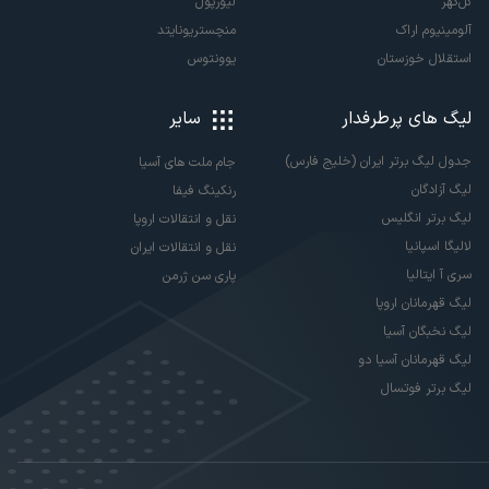
گل‌گهر
لیورپول
آلومینیوم اراک
منچستریونایتد
استقلال خوزستان
یوونتوس
لیگ های پرطرفدار
سایر
جدول لیگ برتر ایران (خلیج فارس)
جام ملت های آسیا
لیگ آزادگان
رنکینگ فیفا
لیگ برتر انگلیس
نقل و انتقالات اروپا
لالیگا اسپانیا
نقل و انتقالات ایران
سری آ ایتالیا
پاری سن ژرمن
لیگ قهرمانان اروپا
لیگ نخبگان آسیا
لیگ قهرمانان آسیا دو
لیگ برتر فوتسال