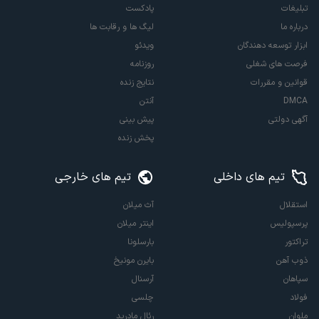
تبلیغات
پادکست
درباره ما
لیگ ها و رقابت ها
ابزار توسعه دهندگان
ویدئو
فرصت های شغلی
روزنامه
قوانین و مقررات
نتایج زنده
DMCA
آنتن
آگهی دولتی
پیش بینی
پخش زنده
تیم های داخلی
تیم های خارجی
استقلال
آث میلان
پرسپولیس
اینتر میلان
تراکتور
بارسلونا
ذوب آهن
بایرن مونیخ
سپاهان
آرسنال
فولاد
چلسی
ملوان
رئال مادرید