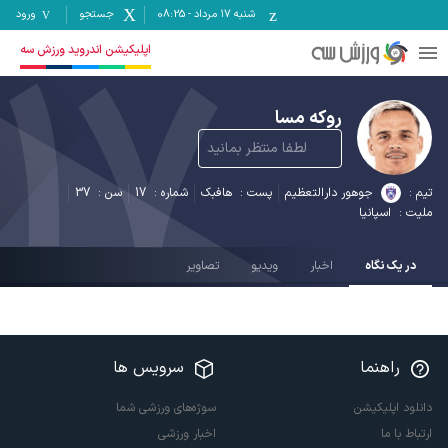
شنبه ۱۷ مرداد
-
08:25
جستجو
ورود
17
اپلیکیشن اندروید ورزش سه
روکه مسا
لطفا منتظر بمانید
تیم :
جوهور دارالتعظیم
پست :
هافبک
شماره :
17
سن :
37
ملیت :
اسپانیا
در یک نگاه
اخبار
ویدیو
تصاویر
راهنما
سرویس ها
دانلود اپلیکیشن
سوژه‌های ورزشی شما
ارتباط با ما
اخبار ورزشی