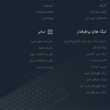
گل‌گهر
لیورپول
آلومینیوم اراک
منچستریونایتد
استقلال خوزستان
یوونتوس
لیگ های پرطرفدار
سایر
جدول لیگ برتر ایران (خلیج فارس)
جام ملت های آسیا
لیگ آزادگان
رنکینگ فیفا
لیگ برتر انگلیس
نقل و انتقالات اروپا
لالیگا اسپانیا
نقل و انتقالات ایران
سری آ ایتالیا
پاری سن ژرمن
لیگ قهرمانان اروپا
لیگ نخبگان آسیا
لیگ قهرمانان آسیا دو
لیگ برتر فوتسال