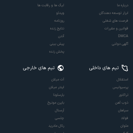
درباره ما
لیگ ها و رقابت ها
ابزار توسعه دهندگان
ویدئو
فرصت های شغلی
روزنامه
قوانین و مقررات
نتایج زنده
DMCA
آنتن
آگهی دولتی
پیش بینی
پخش زنده
تیم های داخلی
تیم های خارجی
استقلال
آث میلان
پرسپولیس
اینتر میلان
تراکتور
بارسلونا
ذوب آهن
بایرن مونیخ
سپاهان
آرسنال
فولاد
چلسی
ملوان
رئال مادرید