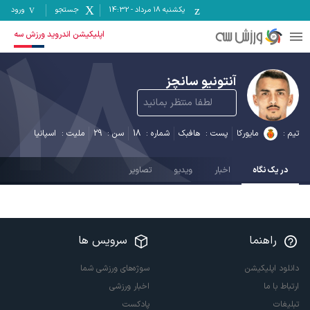
یکشنبه ۱۸ مرداد
-
14:32
جستجو
ورود
18
اپلیکیشن اندروید ورزش سه
آنتونیو سانچز
لطفا منتظر بمانید
تیم :
مایورکا
پست :
هافبک
شماره :
18
سن :
29
ملیت :
اسپانیا
در یک نگاه
اخبار
ویدیو
تصاویر
راهنما
سرویس ها
دانلود اپلیکیشن
سوژه‌های ورزشی شما
ارتباط با ما
اخبار ورزشی
تبلیغات
پادکست