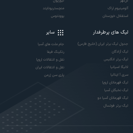
گل‌گهر
لیورپول
آلومینیوم اراک
منچستریونایتد
استقلال خوزستان
یوونتوس
لیگ های پرطرفدار
سایر
جدول لیگ برتر ایران (خلیج فارس)
جام ملت های آسیا
لیگ آزادگان
رنکینگ فیفا
لیگ برتر انگلیس
نقل و انتقالات اروپا
لالیگا اسپانیا
نقل و انتقالات ایران
سری آ ایتالیا
پاری سن ژرمن
لیگ قهرمانان اروپا
لیگ نخبگان آسیا
لیگ قهرمانان آسیا دو
لیگ برتر فوتسال