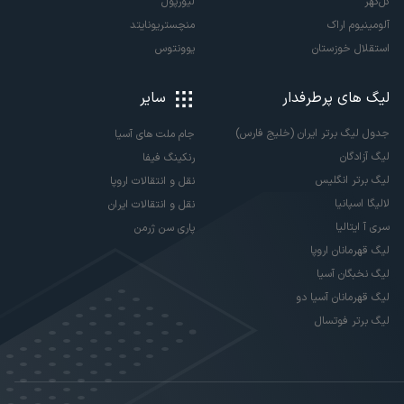
گل‌گهر
لیورپول
آلومینیوم اراک
منچستریونایتد
استقلال خوزستان
یوونتوس
لیگ های پرطرفدار
سایر
جدول لیگ برتر ایران (خلیج فارس)
جام ملت های آسیا
لیگ آزادگان
رنکینگ فیفا
لیگ برتر انگلیس
نقل و انتقالات اروپا
لالیگا اسپانیا
نقل و انتقالات ایران
سری آ ایتالیا
پاری سن ژرمن
لیگ قهرمانان اروپا
لیگ نخبگان آسیا
لیگ قهرمانان آسیا دو
لیگ برتر فوتسال