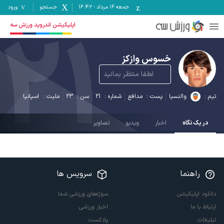
جمعه ۱۶ مرداد
-
16:42
جستجو
ورود
21
اپلیکیشن اندروید ورزش سه
خسوس وازکز
لطفا منتظر بمانید
تیم :
والنسیا
پست :
مدافع
شماره :
21
سن :
23
ملیت :
اسپانیا
در یک نگاه
اخبار
ویدیو
تصاویر
راهنما
سرویس ها
دانلود اپلیکیشن
سوژه‌های ورزشی شما
ارتباط با ما
اخبار ورزشی
تبلیغات
پادکست