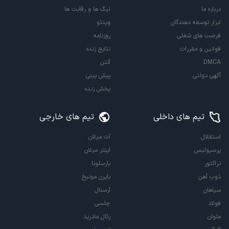
درباره ما
لیگ ها و رقابت ها
ابزار توسعه دهندگان
ویدئو
فرصت های شغلی
روزنامه
قوانین و مقررات
نتایج زنده
DMCA
آنتن
آگهی دولتی
پیش بینی
پخش زنده
تیم های داخلی
تیم های خارجی
استقلال
آث میلان
پرسپولیس
اینتر میلان
تراکتور
بارسلونا
ذوب آهن
بایرن مونیخ
سپاهان
آرسنال
فولاد
چلسی
ملوان
رئال مادرید