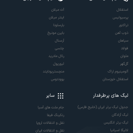
استقلال
آث میلان
پرسپولیس
اینتر میلان
تراکتور
بارسلونا
ذوب آهن
بایرن مونیخ
سپاهان
آرسنال
فولاد
چلسی
ملوان
رئال مادرید
گل‌گهر
لیورپول
آلومینیوم اراک
منچستریونایتد
استقلال خوزستان
یوونتوس
لیگ های پرطرفدار
سایر
جدول لیگ برتر ایران (خلیج فارس)
جام ملت های آسیا
لیگ آزادگان
رنکینگ فیفا
لیگ برتر انگلیس
نقل و انتقالات اروپا
لالیگا اسپانیا
نقل و انتقالات ایران