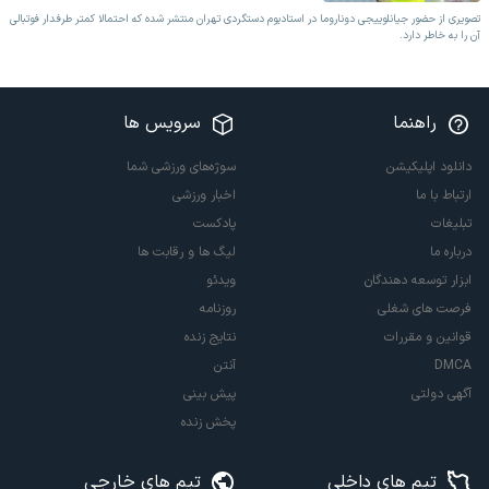
تصویری از حضور جیانلوییجی دوناروما در استادیوم دستگردی تهران منتشر شده که احتمالا کمتر طرفدار فوتبالی
آن را به خاطر دارد.
راهنما
سرویس ها
دانلود اپلیکیشن
سوژه‌های ورزشی شما
ارتباط با ما
اخبار ورزشی
تبلیغات
پادکست
درباره ما
لیگ ها و رقابت ها
ابزار توسعه دهندگان
ویدئو
فرصت های شغلی
روزنامه
قوانین و مقررات
نتایج زنده
DMCA
آنتن
آگهی دولتی
پیش بینی
پخش زنده
تیم های داخلی
تیم های خارجی