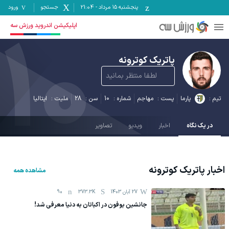
پنجشنبه ۱۵ مرداد
-
21:04
جستجو
ورود
10
اپلیکیشن اندروید ورزش سه
پاتریک کوترونه
لطفا منتظر بمانید
تیم :
پارما
پست :
مهاجم
شماره :
10
سن :
28
ملیت :
ایتالیا
در یک نگاه
اخبار
ویدیو
تصاویر
اخبار
پاتریک کوترونه
مشاهده همه
27 آبان 1403
373.3K
90
جانشین بوفون در اکباتان به دنیا معرفی شد!