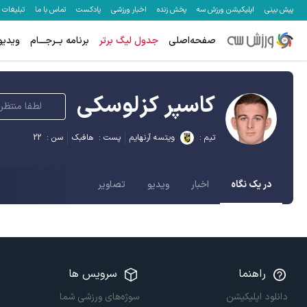
پیش بینی
اپلیکیشن ورزش سه
پخش زنده
اخبار ورزشی
پادکست
تماس با ما
تبلیغات
صفحه‌اصلی
جدول لیگ برتر
برنامه بــرجـــام
ویدیو
کاسپر کزلوسکی
لطفا منتظر 
تیم :
ویتسه آرنهایم
پست :
هافبک
سن :
22
در یک نگاه
اخبار
ویدیو
تصاویر
راهنما
سرویس ها
دانلود اپلیکیشن
سوژه‌های ورزشی شما