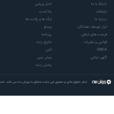
ارتباط با ما
اخبار ورزشی
تبلیغات
پادکست
درباره ما
لیگ ها و رقابت ها
ابزار توسعه دهندگان
ویدئو
فرصت های شغلی
روزنامه
قوانین و مقررات
نتایج زنده
DMCA
آنتن
آگهی دولتی
پیش بینی
پخش زنده
تمام حقوق مادی و معنوی این سایت متعلق به ورزش سه می باشد. شما م