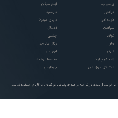
پرسپولیس
اینتر میلان
تراکتور
بارسلونا
ذوب آهن
بایرن مونیخ
سپاهان
آرسنال
فولاد
چلسی
ملوان
رئال مادرید
گل‌گهر
لیورپول
آلومینیوم اراک
منچستریونایتد
استقلال خوزستان
یوونتوس
ی توانید از سایت ورزش سه در صورت پذیرش موافقت نامه کاربری استفاده نمایید.