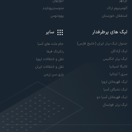
گل‌گهر
لیورپول
آلومینیوم اراک
منچستریونایتد
استقلال خوزستان
یوونتوس
لیگ های پرطرفدار
سایر
جدول لیگ برتر ایران (خلیج فارس)
جام ملت های آسیا
لیگ آزادگان
رنکینگ فیفا
لیگ برتر انگلیس
نقل و انتقالات اروپا
لالیگا اسپانیا
نقل و انتقالات ایران
سری آ ایتالیا
پاری سن ژرمن
لیگ قهرمانان اروپا
لیگ نخبگان آسیا
لیگ قهرمانان آسیا دو
لیگ برتر فوتسال