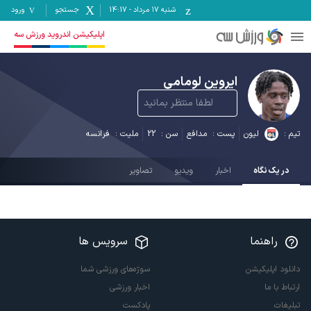
شنبه ۱۷ مرداد
-
14:17
جستجو
ورود
اپلیکیشن اندروید ورزش سه
ایروین لومامی
لطفا منتظر بمانید
تیم :
لیون
پست :
مدافع
سن :
22
ملیت :
فرانسه
در یک نگاه
اخبار
ویدیو
تصاویر
راهنما
سرویس ها
دانلود اپلیکیشن
سوژه‌های ورزشی شما
ارتباط با ما
اخبار ورزشی
تبلیغات
پادکست