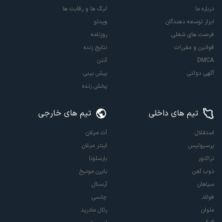
درباره ما
لیگ ها و رقابت ها
ابزار توسعه دهندگان
ویدئو
فرصت های شغلی
روزنامه
قوانین و مقررات
نتایج زنده
DMCA
آنتن
آگهی دولتی
پیش بینی
پخش زنده
تیم های داخلی
تیم های خارجی
استقلال
آث میلان
پرسپولیس
اینتر میلان
تراکتور
بارسلونا
ذوب آهن
بایرن مونیخ
سپاهان
آرسنال
فولاد
چلسی
ملوان
رئال مادرید