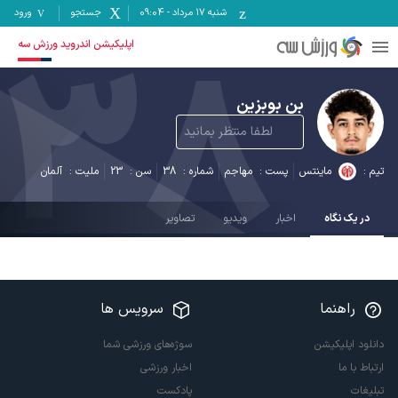
شنبه ۱۷ مرداد
-
09:04
جستجو
ورود
38
اپلیکیشن اندروید ورزش سه
بن بوبزین
لطفا منتظر بمانید
تیم :
ماینتس
پست :
مهاجم
شماره :
38
سن :
23
ملیت :
آلمان
در یک نگاه
اخبار
ویدیو
تصاویر
راهنما
سرویس ها
دانلود اپلیکیشن
سوژه‌های ورزشی شما
ارتباط با ما
اخبار ورزشی
تبلیغات
پادکست