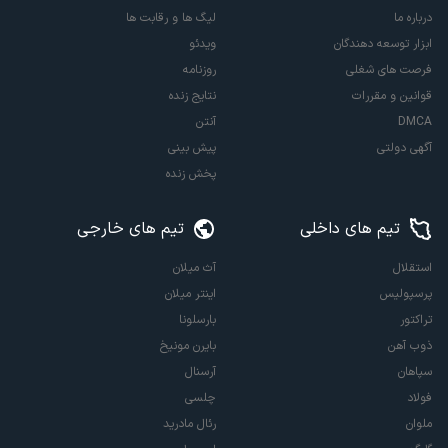
درباره ما
لیگ ها و رقابت ها
ابزار توسعه دهندگان
ویدئو
فرصت های شغلی
روزنامه
قوانین و مقررات
نتایج زنده
DMCA
آنتن
آگهی دولتی
پیش بینی
پخش زنده
تیم های داخلی
تیم های خارجی
استقلال
آث میلان
پرسپولیس
اینتر میلان
تراکتور
بارسلونا
ذوب آهن
بایرن مونیخ
سپاهان
آرسنال
فولاد
چلسی
ملوان
رئال مادرید