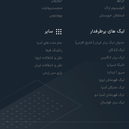
گل‌گهر
لیورپول
آلومینیوم اراک
منچستریونایتد
استقلال خوزستان
یوونتوس
لیگ های پرطرفدار
سایر
جدول لیگ برتر ایران (خلیج فارس)
جام ملت های آسیا
لیگ آزادگان
رنکینگ فیفا
لیگ برتر انگلیس
نقل و انتقالات اروپا
لالیگا اسپانیا
نقل و انتقالات ایران
سری آ ایتالیا
پاری سن ژرمن
لیگ قهرمانان اروپا
لیگ نخبگان آسیا
لیگ قهرمانان آسیا دو
لیگ برتر فوتسال