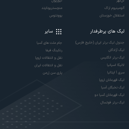
گل‌گهر
لیورپول
آلومینیوم اراک
منچستریونایتد
استقلال خوزستان
یوونتوس
لیگ های پرطرفدار
سایر
جدول لیگ برتر ایران (خلیج فارس)
جام ملت های آسیا
لیگ آزادگان
رنکینگ فیفا
لیگ برتر انگلیس
نقل و انتقالات اروپا
لالیگا اسپانیا
نقل و انتقالات ایران
سری آ ایتالیا
پاری سن ژرمن
لیگ قهرمانان اروپا
لیگ نخبگان آسیا
لیگ قهرمانان آسیا دو
لیگ برتر فوتسال