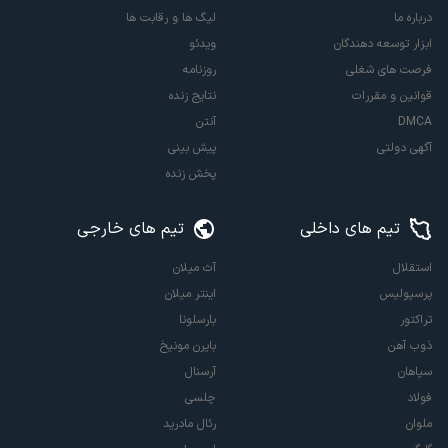
درباره ما
لیگ ها و رقابت ها
ابزار توسعه دهندگان
ویدئو
فرصت های شغلی
روزنامه
قوانین و مقررات
نتایج زنده
DMCA
آنتن
آگهی دولتی
پیش بینی
پخش زنده
تیم های داخلی
تیم های خارجی
استقلال
آث میلان
پرسپولیس
اینتر میلان
تراکتور
بارسلونا
ذوب آهن
بایرن مونیخ
سپاهان
آرسنال
فولاد
چلسی
ملوان
رئال مادرید