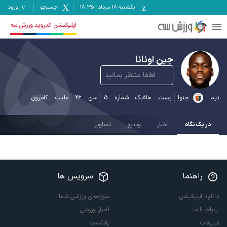
یکشنبه ۱۸ مرداد
-
18:35
جستجو
ورود
5
اپلیکیشن اندروید ورزش سه
جین اونانا
لطفا منتظر بمانید
تیم :
جنوا
پست :
هافبک
شماره :
5
سن :
26
ملیت :
کامرون
در یک نگاه
اخبار
ویدیو
تصاویر
راهنما
سرویس ها
دانلود اپلیکیشن
سوژه‌های ورزشی شما
ارتباط با ما
اخبار ورزشی
تبلیغات
پادکست