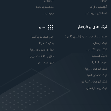
گل‌گهر
لیورپول
آلومینیوم اراک
منچستریونایتد
استقلال خوزستان
یوونتوس
لیگ های پرطرفدار
سایر
جدول لیگ برتر ایران (خلیج فارس)
جام ملت های آسیا
لیگ آزادگان
رنکینگ فیفا
لیگ برتر انگلیس
نقل و انتقالات اروپا
لالیگا اسپانیا
نقل و انتقالات ایران
سری آ ایتالیا
پاری سن ژرمن
لیگ قهرمانان اروپا
لیگ نخبگان آسیا
لیگ قهرمانان آسیا دو
لیگ برتر فوتسال