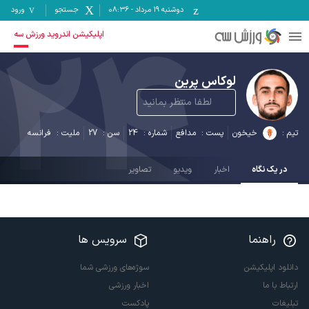
دوشنبه ۱۹ مرداد
-
08:36
جستجو
ورود
24
اپلیکیشن اندروید ورزش سه
لوکاس پرین
لطفا منتظر بمانید
تیم :
خیخون
پست :
مدافع
شماره :
24
سن :
27
ملیت :
فرانسه
در یک نگاه
اخبار
ویدیو
تصاویر
راهنما
سرویس ها
دانلود اپلیکیشن
سوژه‌های ورزشی شما
ارتباط با ما
اخبار ورزشی
تبلیغات
پادکست