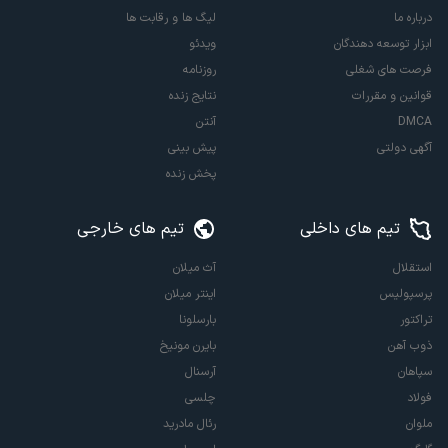
درباره ما
لیگ ها و رقابت ها
ابزار توسعه دهندگان
ویدئو
فرصت های شغلی
روزنامه
قوانین و مقررات
نتایج زنده
DMCA
آنتن
آگهی دولتی
پیش بینی
پخش زنده
تیم های داخلی
تیم های خارجی
استقلال
آث میلان
پرسپولیس
اینتر میلان
تراکتور
بارسلونا
ذوب آهن
بایرن مونیخ
سپاهان
آرسنال
فولاد
چلسی
ملوان
رئال مادرید