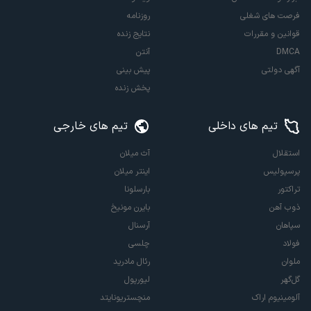
فرصت های شغلی
روزنامه
قوانین و مقررات
نتایج زنده
DMCA
آنتن
آگهی دولتی
پیش بینی
پخش زنده
تیم های داخلی
تیم های خارجی
استقلال
آث میلان
پرسپولیس
اینتر میلان
تراکتور
بارسلونا
ذوب آهن
بایرن مونیخ
سپاهان
آرسنال
فولاد
چلسی
ملوان
رئال مادرید
گل‌گهر
لیورپول
آلومینیوم اراک
منچستریونایتد