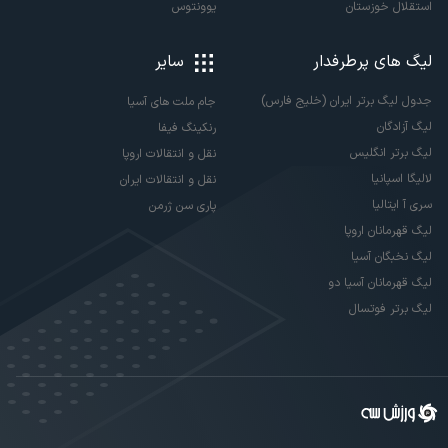
استقلال خوزستان
یوونتوس
لیگ های پرطرفدار
سایر
جدول لیگ برتر ایران (خلیج فارس)
جام ملت های آسیا
لیگ آزادگان
رنکینگ فیفا
لیگ برتر انگلیس
نقل و انتقالات اروپا
لالیگا اسپانیا
نقل و انتقالات ایران
سری آ ایتالیا
پاری سن ژرمن
لیگ قهرمانان اروپا
لیگ نخبگان آسیا
لیگ قهرمانان آسیا دو
لیگ برتر فوتسال