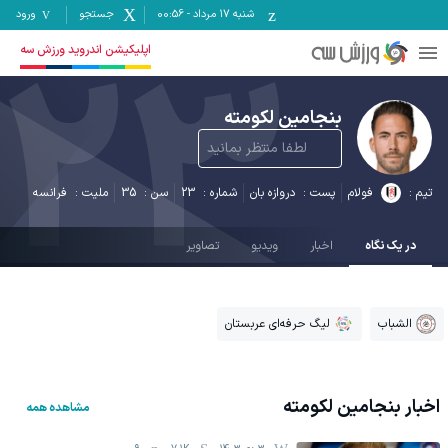
شنبه ۱۷ مرداد
-
00:56
جستجو
ورود
23
اپلیکیشن اندروید ورزش سه
بنجامین لکومته
لطفا منتظر بمانید
تیم :
فولام
پست :
دروازه بان
شماره :
23
سن :
35
ملیت :
فرانسه
در یک نگاه
اخبار
ویدیو
تصاویر
الشباب
لیگ حرفه‌ای عربستان
اخبار
بنجامین لکومته
مشاهده همه