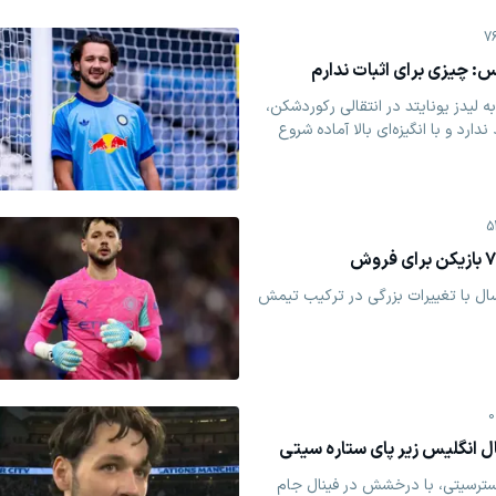
7
یس: چیزی برای اثبات ندارم
 لیدز یونایتد در انتقالی رکوردشکن،
دارد و با انگیزه‌ای بالا آماده شروع
5
ال با تغییرات بزرگی در ترکیب تیمش
0
چسترسیتی، با درخشش در فینال جام