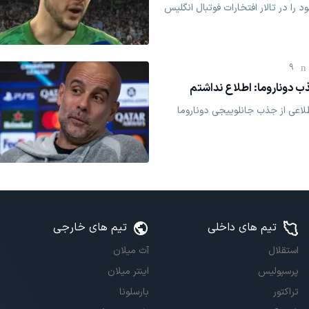
د را در تالار افتخارات فوتبال انگلیس
9
ب دوناروما: اطلاع نداشتم
لاعی از جذب جانلوییجی دوناروما
تیم های داخلی
تیم های خارجی
استقلال
آث میلان
پرسپولیس
اینتر میلان
تراکتور
بارسلونا