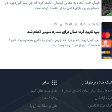
فینال جام اتحادیه مقابل آرسنال، ثابت کرد که چرا پپ گواردیولا در
حساس‌ترین بازی فصل به او اعتماد کرده است.
25 آذر 1404
71.7K
36
پپ تایید کرد: سال برای ستاره سیتی تمام شد
پپ گواردیولا اعلام کرد که جرمی دوکو به دلیل مصدومیت حدود
سه هفته دور از میادین خواهد بود.
لیگ های پرطرفدار
سایر
جدول لیگ برتر ایران (خلیج فارس)
جام ملت های آسیا
لیگ آزادگان
رنکینگ فیفا
لیگ برتر انگلیس
نقل و انتقالات اروپا