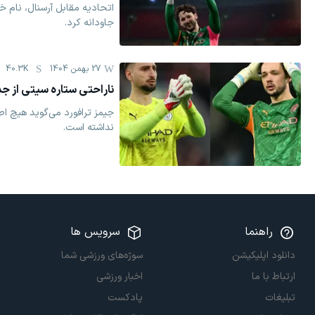
اتحادیه مقابل آرسنال، نام خو
جاودانه کرد.
27 بهمن 1404
40.3K
ناراحتی ستاره سیتی از جذ
جیمز ترافورد می‌گوید هیچ اط
نداشته است.
راهنما
سرویس ها
دانلود اپلیکیشن
سوژه‌های ورزشی شما
ارتباط با ما
اخبار ورزشی
تبلیغات
پادکست