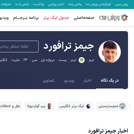
پیش بینی
اپلیکیشن ورزش سه
پخش زنده
اخبار ورزشی
پادکست
تماس با ما
تبلیغات
صفحه‌اصلی
جدول لیگ برتر
برنامه بــرجـــام
ویدیو
جیمز ترافورد
لطفا منتظر بمانی
تیم :
لیدز
پست :
دروازه بان
سن :
23
ملیت :
انگل
در یک نگاه
اخبار
ویدیو
تصاویر
منچسترسیتی
لیگ برتر انگلیس
پپ گواردیولا
نقل و انتقالات 
اخبار
جیمز ترافورد