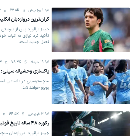
1 روز پیش
27.8K
6
گران‌ترین دروازه‌بان انگل
جیمز ترافورد پس از پیوستن به
تأکید کرد نیازی به اثبات خود ن
فصل جدید است.
19 خرداد
78.4K
4
پاکسازی وحشیانه سیتی: ۷ بازیکن برای فروش
منچسترسیتی در تابستان امس
روبرو خواهد شد.
3 فروردين
64.5K
رکورد ۴۸ ساله تاریخ فوتبال انگلیس زیر پای ستاره سیتی
جیمز ترافورد، دروازه‌بان من