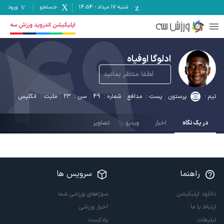
شنبه ۱۷ مرداد
-
14:54
جستجو
ورود
49
اپلیکیشن اندروید ورزش سه
ادلوگا اوفیاه
لطفا منتظر بمانید
تیم :
پرستون
پست :
مدافع
شماره :
49
سن :
23
ملیت :
انگلیس
در یک نگاه
اخبار
ویدیو
تصاویر
راهنما
سرویس ها
دانلود اپلیکیشن
سوژه‌های ورزشی شما
ارتباط با ما
اخبار ورزشی
تبلیغات
پادکست