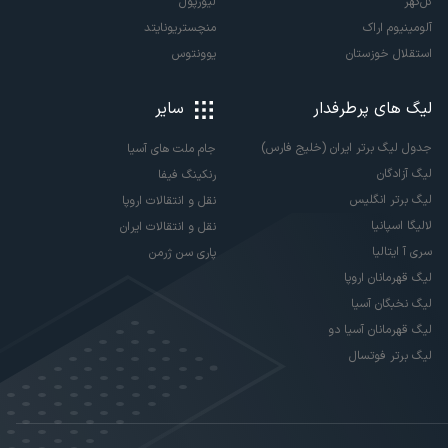
گل‌گهر
لیورپول
آلومینیوم اراک
منچستریونایتد
استقلال خوزستان
یوونتوس
لیگ های پرطرفدار
سایر
جدول لیگ برتر ایران (خلیج فارس)
جام ملت های آسیا
لیگ آزادگان
رنکینگ فیفا
لیگ برتر انگلیس
نقل و انتقالات اروپا
لالیگا اسپانیا
نقل و انتقالات ایران
سری آ ایتالیا
پاری سن ژرمن
لیگ قهرمانان اروپا
لیگ نخبگان آسیا
لیگ قهرمانان آسیا دو
لیگ برتر فوتسال