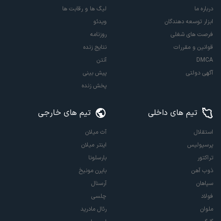
درباره ما
لیگ ها و رقابت ها
ابزار توسعه دهندگان
ویدئو
فرصت های شغلی
روزنامه
قوانین و مقررات
نتایج زنده
DMCA
آنتن
آگهی دولتی
پیش بینی
پخش زنده
تیم های داخلی
تیم های خارجی
استقلال
آث میلان
پرسپولیس
اینتر میلان
تراکتور
بارسلونا
ذوب آهن
بایرن مونیخ
سپاهان
آرسنال
فولاد
چلسی
ملوان
رئال مادرید