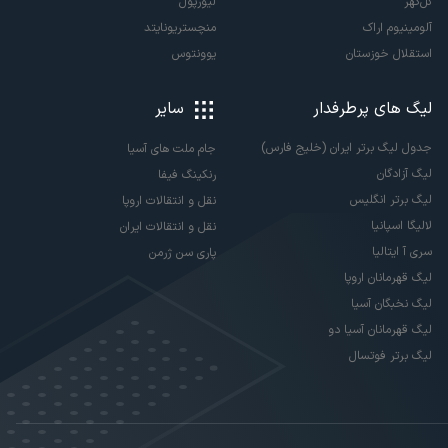
گل‌گهر
لیورپول
آلومینیوم اراک
منچستریونایتد
استقلال خوزستان
یوونتوس
لیگ های پرطرفدار
سایر
جدول لیگ برتر ایران (خلیج فارس)
جام ملت های آسیا
لیگ آزادگان
رنکینگ فیفا
لیگ برتر انگلیس
نقل و انتقالات اروپا
لالیگا اسپانیا
نقل و انتقالات ایران
سری آ ایتالیا
پاری سن ژرمن
لیگ قهرمانان اروپا
لیگ نخبگان آسیا
لیگ قهرمانان آسیا دو
لیگ برتر فوتسال