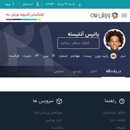
شنبه ۱۷ مرداد
-
08:53
جستجو
ورود
21
اپلیکیشن اندروید ورزش سه
یانیس آنتیسته
لطفا منتظر بمانید
تیم :
راپید وین
پست :
مهاجم
شماره :
21
سن :
23
ملیت :
فرانسه
در یک نگاه
اخبار
ویدیو
تصاویر
راهنما
سرویس ها
دانلود اپلیکیشن
سوژه‌های ورزشی شما
ارتباط با ما
اخبار ورزشی
تبلیغات
پادکست