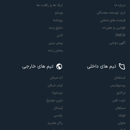
درباره ما
لیگ ها و رقابت ها
ابزار توسعه دهندگان
ویدئو
فرصت های شغلی
روزنامه
قوانین و مقررات
نتایج زنده
DMCA
آنتن
آگهی دولتی
پیش بینی
پخش زنده
تیم های داخلی
تیم های خارجی
استقلال
آث میلان
پرسپولیس
اینتر میلان
تراکتور
بارسلونا
ذوب آهن
بایرن مونیخ
سپاهان
آرسنال
فولاد
چلسی
ملوان
رئال مادرید