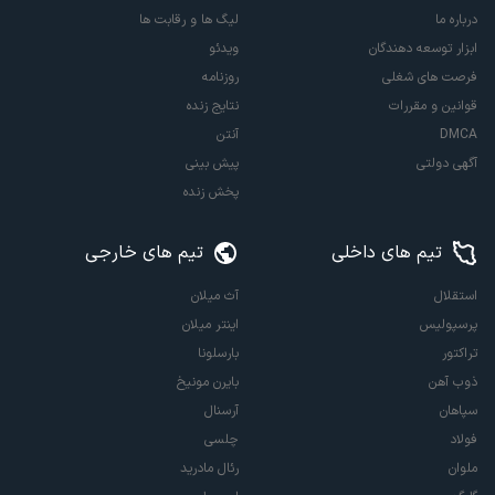
درباره ما
لیگ ها و رقابت ها
ابزار توسعه دهندگان
ویدئو
فرصت های شغلی
روزنامه
قوانین و مقررات
نتایج زنده
DMCA
آنتن
آگهی دولتی
پیش بینی
پخش زنده
تیم های داخلی
تیم های خارجی
استقلال
آث میلان
پرسپولیس
اینتر میلان
تراکتور
بارسلونا
ذوب آهن
بایرن مونیخ
سپاهان
آرسنال
فولاد
چلسی
ملوان
رئال مادرید