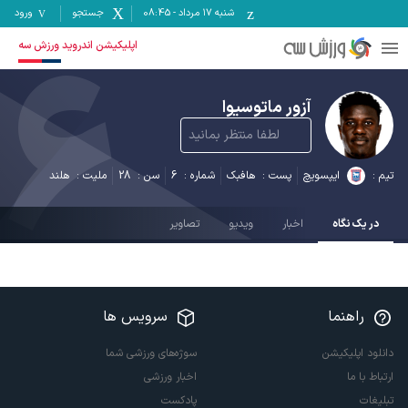
شنبه ۱۷ مرداد
-
08:45
جستجو
ورود
6
اپلیکیشن اندروید ورزش سه
آزور ماتوسیوا
لطفا منتظر بمانید
تیم :
ایپسویچ
پست :
هافبک
شماره :
6
سن :
28
ملیت :
هلند
در یک نگاه
اخبار
ویدیو
تصاویر
راهنما
سرویس ها
دانلود اپلیکیشن
سوژه‌های ورزشی شما
ارتباط با ما
اخبار ورزشی
تبلیغات
پادکست