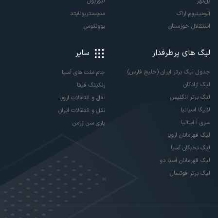
گل‌گهر
لیورپول
آلومینیوم اراک
منچستریونایتد
استقلال خوزستان
یوونتوس
لیگ های پرطرفدار
سایر
جدول لیگ برتر ایران (خلیج فارس)
جام ملت های آسیا
لیگ آزادگان
رنکینگ فیفا
لیگ برتر انگلیس
نقل و انتقالات اروپا
لالیگا اسپانیا
نقل و انتقالات ایران
سری آ ایتالیا
پاری سن ژرمن
لیگ قهرمانان اروپا
لیگ نخبگان آسیا
لیگ قهرمانان آسیا دو
لیگ برتر فوتسال