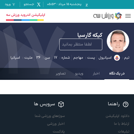
پنجشنبه ۱۵ مرداد
-
05:53
جستجو
ورود
17
اپلیکیشن اندروید ورزش سه
کیکه گارسیا
لطفا منتظر بمانید
تیم :
اسپانیول
پست :
مهاجم
شماره :
17
سن :
36
ملیت :
اسپانیا
در یک نگاه
اخبار
ویدیو
تصاویر
راهنما
سرویس ها
دانلود اپلیکیشن
سوژه‌های ورزشی شما
ارتباط با ما
اخبار ورزشی
تبلیغات
پادکست