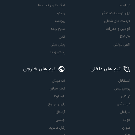
درباره ما
لیگ ها و رقابت ها
ابزار توسعه دهندگان
ویدئو
فرصت های شغلی
روزنامه
قوانین و مقررات
نتایج زنده
DMCA
آنتن
آگهی دولتی
پیش بینی
پخش زنده
تیم های داخلی
تیم های خارجی
استقلال
آث میلان
پرسپولیس
اینتر میلان
تراکتور
بارسلونا
ذوب آهن
بایرن مونیخ
سپاهان
آرسنال
فولاد
چلسی
ملوان
رئال مادرید