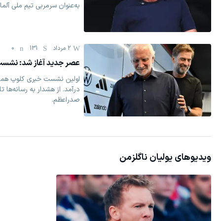
به‌عنوان سرمربی تیم ملی آلم
2 مرداد
131
0
عصر جدید آغاز شد: نشس
اولین نشست خبری کلوپ همانط
درآمد. از هشدار به رسانه‌ها ت
صدراعظم.
ویدیوهای
یولیان ناگلزمن