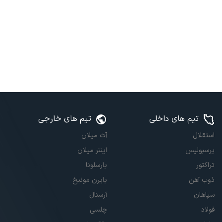
تیم های داخلی
تیم های خارجی
استقلال
آث میلان
پرسپولیس
اینتر میلان
تراکتور
بارسلونا
ذوب آهن
بایرن مونیخ
سپاهان
آرسنال
فولاد
چلسی