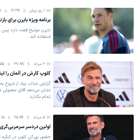
1 روز پیش
12.3K
1
برنامه ویژه بایرن برای ب
بایرن مونیخ قصد دارد پس از 
استفاده کند.
6 مرداد
37.8K
55
کلوپ کارش در آلمان را ای
گزارش جذاب بیلد از شروع به 
نشان می‌دهد آقای معمولی م
تمام بگذارد.
5 مرداد
25.7K
15
اولین دردسر سرمربی‌گری 
حضور یورگن کلوپ در کنگره بی