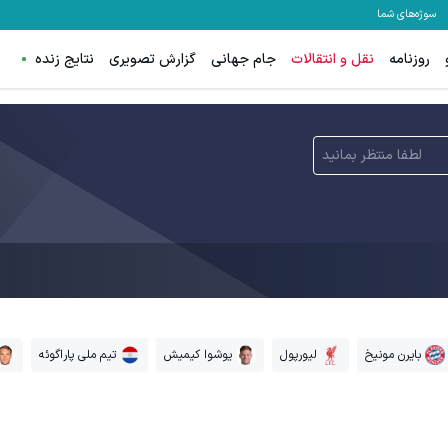
سوژه‌های شما
روزنامه
نقل و انتقالات
جام جهانی
گزارش تصویری
نتایج زنده
لطفا منتظر بمانید
بایرن مونیخ
لیورپول
یوشوا کیمیش
تیم ملی پاراگوئه