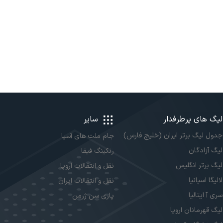
لیگ های پرطرفدار
سایر
جدول لیگ برتر ایران (خلیج فارس)
جام ملت های آسیا
لیگ آزادگان
رنکینگ فیفا
لیگ برتر انگلیس
نقل و انتقالات اروپا
لالیگا اسپانیا
نقل و انتقالات ایران
سری آ ایتالیا
پاری سن ژرمن
لیگ قهرمانان اروپا