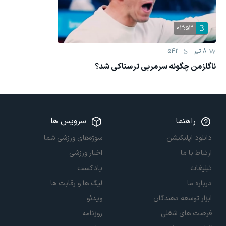
03:53
8 تیر
542
ناگلزمن چگونه سرمربی ترسناکی شد؟
راهنما
سرویس ها
دانلود اپلیکیشن
سوژه‌های ورزشی شما
ارتباط با ما
اخبار ورزشی
تبلیغات
پادکست
درباره ما
لیگ ها و رقابت ها
ابزار توسعه دهندگان
ویدئو
فرصت های شغلی
روزنامه