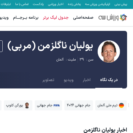
پیش بینی
اپلیکیشن ورزش سه
پخش زنده
اخبار ورزشی
پادکست
تماس با ما
تبلیغات
صفحه‌اصلی
جدول لیگ برتر
برنامه بــرجـــام
ویدیو
یولیان ناگلزمن
(مربی)
سن :
39
ملیت :
آلمان
در یک نگاه
اخبار
ویدیو
تصاویر
تیم ملی آلمان
جام جهانی 2026
جام جهانی
یورگن کلوپ
اخبار
یولیان ناگلزمن