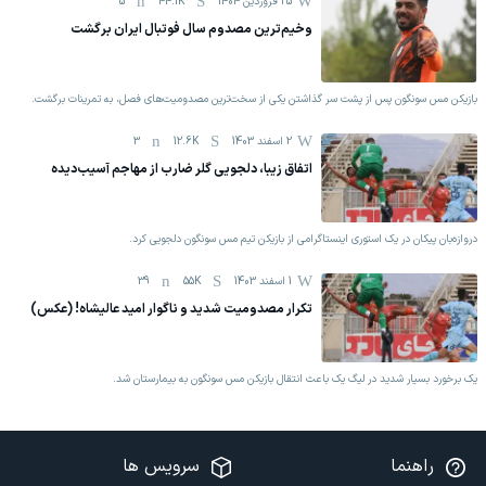
25 فروردين 1404
44.1K
5
وخیم‌ترین مصدوم سال فوتبال ایران برگشت
بازیکن مس سونگون پس از پشت سر گذاشتن یکی از سخت‌ترین مصدومیت‌های فصل، به تمرینات برگشت.
2 اسفند 1403
12.6K
3
اتفاق زیبا، دلجویی گلر ضارب از مهاجم آسیب‌دیده
دروازه‌بان پیکان در یک استوری اینستاگرامی از بازیکن تیم مس سونگون دلجویی کرد.
1 اسفند 1403
55K
39
تکرار مصدومیت شدید و ناگوار امید عالیشاه! (عکس)
یک برخورد بسیار شدید در لیگ یک باعث انتقال بازیکن مس سونگون به بیمارستان شد.
راهنما
سرویس ها