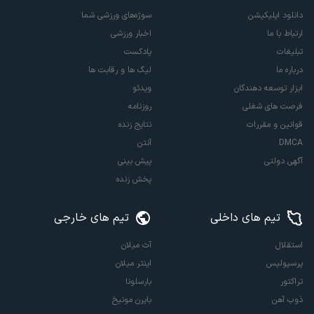
دانلود اپلیکیشن
سوژه‌های ورزشی شما
ارتباط با ما
اخبار ورزشی
تبلیغات
پادکست
درباره ما
لیگ ها و رقابت ها
ابزار توسعه دهندگان
ویدئو
فرصت های شغلی
روزنامه
قوانین و مقررات
نتایج زنده
DMCA
آنتن
آگهی دولتی
پیش بینی
پخش زنده
تیم های داخلی
تیم های خارجی
استقلال
آث میلان
پرسپولیس
اینتر میلان
تراکتور
بارسلونا
ذوب آهن
بایرن مونیخ