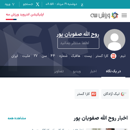
دوشنبه ۱۹ مرداد
-
08:58
جستجو
ورود
44
اپلیکیشن اندروید ورزش سه
روح الله صفویان پور
لطفا منتظر بمانید
تیم :
کارا گستر
پست :
هافبک
شماره :
44
سن :
27
ملیت :
ایران
در یک نگاه
اخبار
ویدیو
تصاویر
لیگ آزادگان
کارا گستر
اخبار
روح الله صفویان پور
مشاهده همه