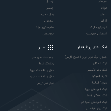
سپاهان
آرسنال
فولاد
چلسی
ملوان
رئال مادرید
گل‌گهر
لیورپول
آلومینیوم اراک
منچستریونایتد
استقلال خوزستان
یوونتوس
لیگ های پرطرفدار
سایر
جدول لیگ برتر ایران (خلیج فارس)
جام ملت های آسیا
لیگ آزادگان
رنکینگ فیفا
لیگ برتر انگلیس
نقل و انتقالات اروپا
لالیگا اسپانیا
نقل و انتقالات ایران
سری آ ایتالیا
پاری سن ژرمن
لیگ قهرمانان اروپا
لیگ نخبگان آسیا
لیگ قهرمانان آسیا دو
لیگ برتر فوتسال