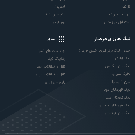
گل‌گهر
لیورپول
آلومینیوم اراک
منچستریونایتد
استقلال خوزستان
یوونتوس
لیگ های پرطرفدار
سایر
جدول لیگ برتر ایران (خلیج فارس)
جام ملت های آسیا
لیگ آزادگان
رنکینگ فیفا
لیگ برتر انگلیس
نقل و انتقالات اروپا
لالیگا اسپانیا
نقل و انتقالات ایران
سری آ ایتالیا
پاری سن ژرمن
لیگ قهرمانان اروپا
لیگ نخبگان آسیا
لیگ قهرمانان آسیا دو
لیگ برتر فوتسال