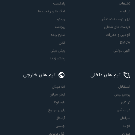
تبلیغات
پادکست
درباره ما
لیگ ها و رقابت ها
ابزار توسعه دهندگان
ویدئو
فرصت های شغلی
روزنامه
قوانین و مقررات
نتایج زنده
DMCA
آنتن
آگهی دولتی
پیش بینی
پخش زنده
تیم های داخلی
تیم های خارجی
استقلال
آث میلان
پرسپولیس
اینتر میلان
تراکتور
بارسلونا
ذوب آهن
بایرن مونیخ
سپاهان
آرسنال
فولاد
چلسی
ملوان
رئال مادرید