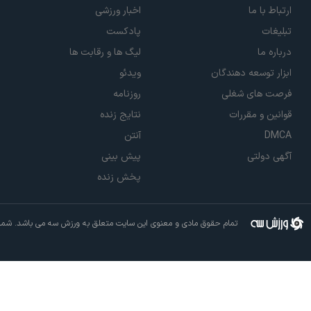
ارتباط با ما
اخبار ورزشی
تبلیغات
پادکست
درباره ما
لیگ ها و رقابت ها
ابزار توسعه دهندگان
ویدئو
فرصت های شغلی
روزنامه
قوانین و مقررات
نتایج زنده
DMCA
آنتن
آگهی دولتی
پیش بینی
پخش زنده
تمام حقوق مادی و معنوی این سایت متعلق به ورزش سه می باشد. شما م