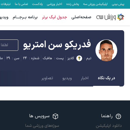
پیش بینی
اپلیکیشن ورزش سه
پخش زنده
اخبار ورزشی
پادکست
تماس با ما
تبلیغات
صفحه‌اصلی
جدول لیگ برتر
برنامه بــرجـــام
ویدیو
فدریکو سن امتریو
لطفا 
تیم :
کادیز
پست :
هافبک
شماره :
24
سن :
29
مل
در یک نگاه
اخبار
ویدیو
تصاویر
راهنما
سرویس ها
دانلود اپلیکیشن
سوژه‌های ورزشی شما