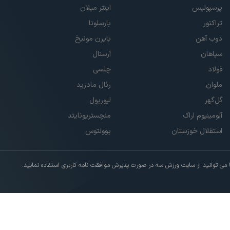
پرسپولیس
اینتر میلان
تراکتور
بارسلونا
ذوب آهن
بایرن مونیخ
سپاهان
آرسنال
فولاد
چلسی
ملوان
رئال مادرید
گل‌گهر
لیورپول
آلومینیوم اراک
منچستریونایتد
استقلال خوزستان
یوونتوس
ی توانید از سایت ورزش سه در صورت پذیرش موافقت نامه کاربری استفاده نمایید.