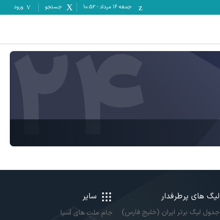
جمعه ۱۶ مرداد
-
10:52
جستجو
ورود
24
لیگ های پرطرفدار
سایر
جدول لیگ برتر ایران (خلیج فارس)
جام ملت های آسیا