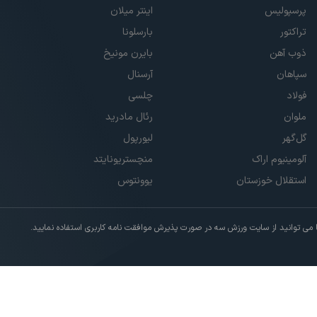
پرسپولیس
اینتر میلان
تراکتور
بارسلونا
ذوب آهن
بایرن مونیخ
سپاهان
آرسنال
فولاد
چلسی
ملوان
رئال مادرید
گل‌گهر
لیورپول
آلومینیوم اراک
منچستریونایتد
استقلال خوزستان
یوونتوس
ی توانید از سایت ورزش سه در صورت پذیرش موافقت نامه کاربری استفاده نمایید.