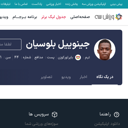
پیش بینی
اپلیکیشن ورزش سه
پخش زنده
اخبار ورزشی
پادکست
تماس با ما
تبلیغات
صفحه‌اصلی
جدول لیگ برتر
برنامه بــرجـــام
ویدیو
جینوییل بلوسیان
لطفا من
تیم :
بایرلورکوزن
پست :
مدافع
شماره :
44
سن :
1
در یک نگاه
اخبار
ویدیو
تصاویر
راهنما
سرویس ها
دانلود اپلیکیشن
سوژه‌های ورزشی شما