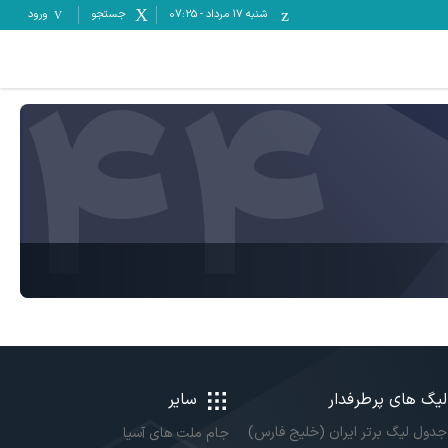
شنبه ۱۷ مرداد
-
07:25
جستجو
ورود
44
لیگ های پرطرفدار
سایر
جدول لیگ برتر ایران (خلیج فارس)
جام ملت های آسیا