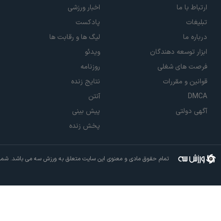
ارتباط با ما
اخبار ورزشی
تبلیغات
پادکست
درباره ما
لیگ ها و رقابت ها
ابزار توسعه دهندگان
ویدئو
فرصت های شغلی
روزنامه
قوانین و مقررات
نتایج زنده
DMCA
آنتن
آگهی دولتی
پیش بینی
پخش زنده
تمام حقوق مادی و معنوی این سایت متعلق به ورزش سه می باشد. شما م