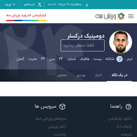
سه‌شنبه ۲۰ مرداد
-
00:01
جستجو
ورود
24
اپلیکیشن اندروید ورزش سه
دومینیک درکسلر
لطفا منتظر بمانید
تیم :
شالکه
پست :
هافبک
شماره :
24
سن :
36
ملیت :
آلمان
در یک نگاه
اخبار
ویدیو
تصاویر
راهنما
سرویس ها
دانلود اپلیکیشن
سوژه‌های ورزشی شما
ارتباط با ما
اخبار ورزشی
تبلیغات
پادکست