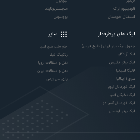
گل‌گهر
لیورپول
آلومینیوم اراک
منچستریونایتد
استقلال خوزستان
یوونتوس
لیگ های پرطرفدار
سایر
جدول لیگ برتر ایران (خلیج فارس)
جام ملت های آسیا
لیگ آزادگان
رنکینگ فیفا
لیگ برتر انگلیس
نقل و انتقالات اروپا
لالیگا اسپانیا
نقل و انتقالات ایران
سری آ ایتالیا
پاری سن ژرمن
لیگ قهرمانان اروپا
لیگ نخبگان آسیا
لیگ قهرمانان آسیا دو
لیگ برتر فوتسال