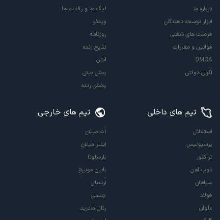
درباره ما
لیگ ها و رقابت ها
ابزار توسعه دهندگان
ویدئو
فرصت های شغلی
روزنامه
قوانین و مقررات
نتایج زنده
DMCA
آنتن
آگهی دولتی
پیش بینی
پخش زنده
تیم های داخلی
تیم های خارجی
استقلال
آث میلان
پرسپولیس
اینتر میلان
تراکتور
بارسلونا
ذوب آهن
بایرن مونیخ
سپاهان
آرسنال
فولاد
چلسی
ملوان
رئال مادرید