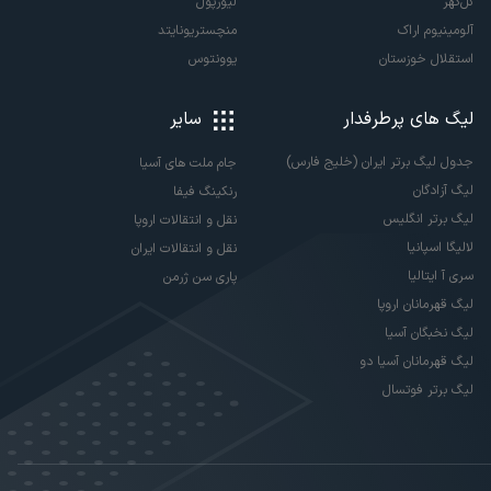
گل‌گهر
لیورپول
آلومینیوم اراک
منچستریونایتد
استقلال خوزستان
یوونتوس
لیگ های پرطرفدار
سایر
جدول لیگ برتر ایران (خلیج فارس)
جام ملت های آسیا
لیگ آزادگان
رنکینگ فیفا
لیگ برتر انگلیس
نقل و انتقالات اروپا
لالیگا اسپانیا
نقل و انتقالات ایران
سری آ ایتالیا
پاری سن ژرمن
لیگ قهرمانان اروپا
لیگ نخبگان آسیا
لیگ قهرمانان آسیا دو
لیگ برتر فوتسال