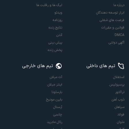
درباره ما
لیگ ها و رقابت ها
ابزار توسعه دهندگان
ویدئو
فرصت های شغلی
روزنامه
قوانین و مقررات
نتایج زنده
DMCA
آنتن
آگهی دولتی
پیش بینی
پخش زنده
تیم های داخلی
تیم های خارجی
استقلال
آث میلان
پرسپولیس
اینتر میلان
تراکتور
بارسلونا
ذوب آهن
بایرن مونیخ
سپاهان
آرسنال
فولاد
چلسی
ملوان
رئال مادرید