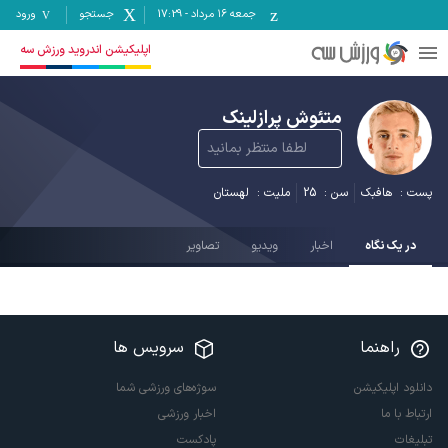
جمعه ۱۶ مرداد
-
17:29
جستجو
ورود
اپلیکیشن اندروید ورزش سه
متئوش پرازلینک
لطفا منتظر بمانید
پست :
هافبک
سن :
25
ملیت :
لهستان
در یک نگاه
اخبار
ویدیو
تصاویر
راهنما
سرویس ها
دانلود اپلیکیشن
سوژه‌های ورزشی شما
ارتباط با ما
اخبار ورزشی
تبلیغات
پادکست