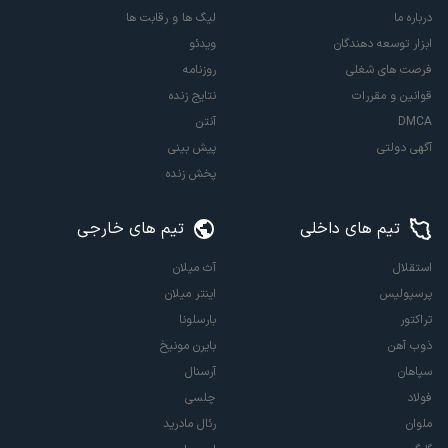
درباره ما
لیگ ها و رقابت ها
ابزار توسعه دهندگان
ویدئو
فرصت های شغلی
روزنامه
قوانین و مقررات
نتایج زنده
DMCA
آنتن
آگهی دولتی
پیش بینی
پخش زنده
تیم های داخلی
تیم های خارجی
استقلال
آث میلان
پرسپولیس
اینتر میلان
تراکتور
بارسلونا
ذوب آهن
بایرن مونیخ
سپاهان
آرسنال
فولاد
چلسی
ملوان
رئال مادرید