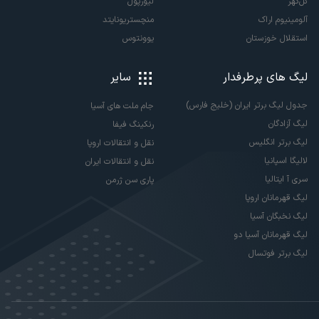
گل‌گهر
لیورپول
آلومینیوم اراک
منچستریونایتد
استقلال خوزستان
یوونتوس
لیگ های پرطرفدار
سایر
جدول لیگ برتر ایران (خلیج فارس)
جام ملت های آسیا
لیگ آزادگان
رنکینگ فیفا
لیگ برتر انگلیس
نقل و انتقالات اروپا
لالیگا اسپانیا
نقل و انتقالات ایران
سری آ ایتالیا
پاری سن ژرمن
لیگ قهرمانان اروپا
لیگ نخبگان آسیا
لیگ قهرمانان آسیا دو
لیگ برتر فوتسال