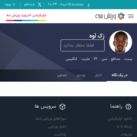
پنجشنبه ۱۵ مرداد
-
20:36
جستجو
ورود
اپلیکیشن اندروید ورزش سه
زک آوه
لطفا منتظر بمانید
پست :
مدافع
سن :
22
ملیت :
انگلیس
در یک نگاه
اخبار
ویدیو
تصاویر
راهنما
سرویس ها
دانلود اپلیکیشن
سوژه‌های ورزشی شما
ارتباط با ما
اخبار ورزشی
تبلیغات
پادکست