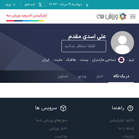
دوشنبه ۱۹ مرداد
-
12:23
جستجو
ورود
اپلیکیشن اندروید ورزش سه
علی اسدی مقدم
لطفا منتظر بمانید
تیم :
نساجی مازندران
پست :
هافبک
ملیت :
ایران
در یک نگاه
اخبار
ویدیو
تصاویر
راهنما
سرویس ها
دانلود اپلیکیشن
سوژه‌های ورزشی شما
ارتباط با ما
اخبار ورزشی
تبلیغات
پادکست