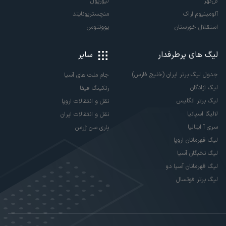
گل‌گهر
لیورپول
آلومینیوم اراک
منچستریونایتد
استقلال خوزستان
یوونتوس
لیگ های پرطرفدار
سایر
جدول لیگ برتر ایران (خلیج فارس)
جام ملت های آسیا
لیگ آزادگان
رنکینگ فیفا
لیگ برتر انگلیس
نقل و انتقالات اروپا
لالیگا اسپانیا
نقل و انتقالات ایران
سری آ ایتالیا
پاری سن ژرمن
لیگ قهرمانان اروپا
لیگ نخبگان آسیا
لیگ قهرمانان آسیا دو
لیگ برتر فوتسال