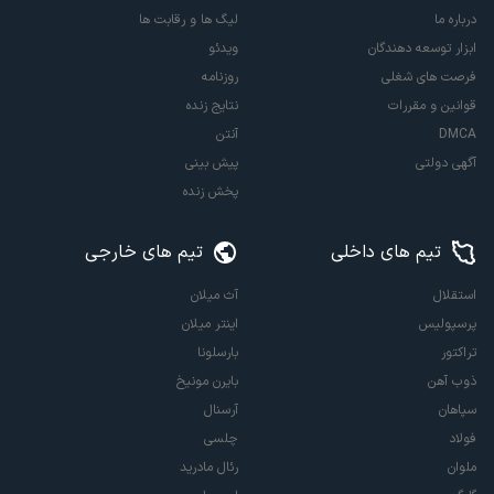
درباره ما
لیگ ها و رقابت ها
ابزار توسعه دهندگان
ویدئو
فرصت های شغلی
روزنامه
قوانین و مقررات
نتایج زنده
DMCA
آنتن
آگهی دولتی
پیش بینی
پخش زنده
تیم های داخلی
تیم های خارجی
استقلال
آث میلان
پرسپولیس
اینتر میلان
تراکتور
بارسلونا
ذوب آهن
بایرن مونیخ
سپاهان
آرسنال
فولاد
چلسی
ملوان
رئال مادرید