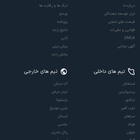
درباره ما
لیگ ها و رقابت ها
ابزار توسعه دهندگان
ویدئو
فرصت های شغلی
روزنامه
قوانین و مقررات
نتایج زنده
DMCA
آنتن
آگهی دولتی
پیش بینی
پخش زنده
تیم های داخلی
تیم های خارجی
استقلال
آث میلان
پرسپولیس
اینتر میلان
تراکتور
بارسلونا
ذوب آهن
بایرن مونیخ
سپاهان
آرسنال
فولاد
چلسی
ملوان
رئال مادرید