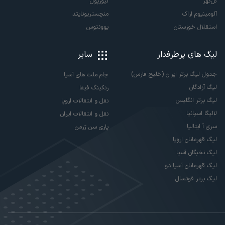
گل‌گهر
لیورپول
آلومینیوم اراک
منچستریونایتد
استقلال خوزستان
یوونتوس
لیگ های پرطرفدار
سایر
جدول لیگ برتر ایران (خلیج فارس)
جام ملت های آسیا
لیگ آزادگان
رنکینگ فیفا
لیگ برتر انگلیس
نقل و انتقالات اروپا
لالیگا اسپانیا
نقل و انتقالات ایران
سری آ ایتالیا
پاری سن ژرمن
لیگ قهرمانان اروپا
لیگ نخبگان آسیا
لیگ قهرمانان آسیا دو
لیگ برتر فوتسال