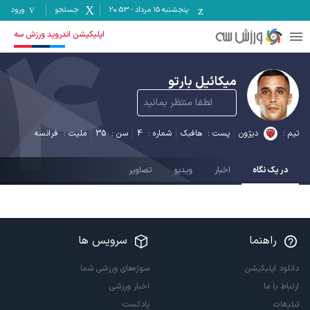
پنجشنبه ۱۵ مرداد
-
20:53
جستجو
ورود
4
اپلیکیشن اندروید ورزش سه
میکائیل بارتو
لطفا منتظر بمانید
تیم :
دیژون
پست :
هافبک
شماره :
4
سن :
35
ملیت :
فرانسه
در یک نگاه
اخبار
ویدیو
تصاویر
راهنما
سرویس ها
دانلود اپلیکیشن
سوژه‌های ورزشی شما
ارتباط با ما
اخبار ورزشی
تبلیغات
پادکست