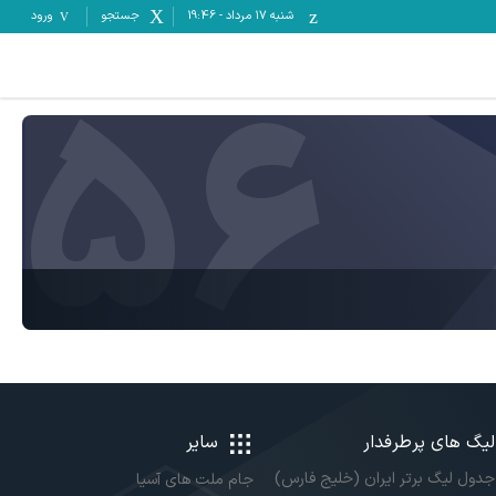
شنبه ۱۷ مرداد
-
19:46
جستجو
ورود
56
لیگ های پرطرفدار
سایر
جدول لیگ برتر ایران (خلیج فارس)
جام ملت های آسیا