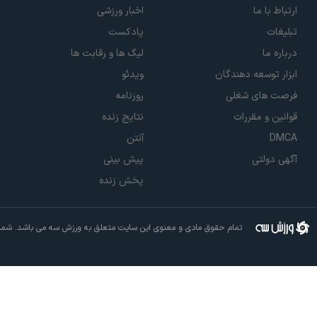
ارتباط با ما
اخبار ورزشی
تبلیغات
پادکست
درباره ما
لیگ ها و رقابت ها
ابزار توسعه دهندگان
ویدئو
فرصت های شغلی
روزنامه
قوانین و مقررات
نتایج زنده
DMCA
آنتن
آگهی دولتی
پیش بینی
پخش زنده
تمام حقوق مادی و معنوی این سایت متعلق به ورزش سه می باشد. شما م