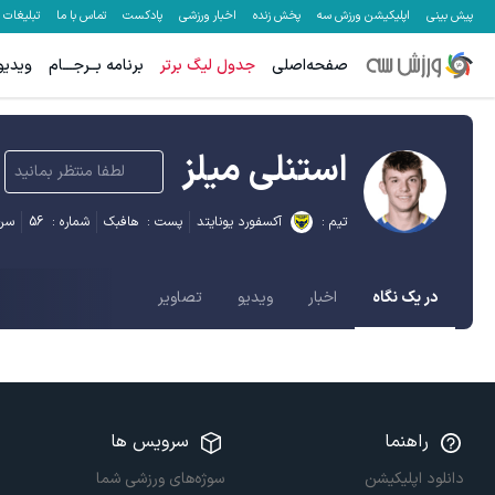
پیش بینی
اپلیکیشن ورزش سه
پخش زنده
اخبار ورزشی
پادکست
تماس با ما
تبلیغات
صفحه‌اصلی
جدول لیگ برتر
برنامه بــرجـــام
ویدیو
استنلی میلز
لطفا منتظر بمانید
تیم :
آکسفورد یونایتد
پست :
هافبک
شماره :
56
سن 
در یک نگاه
اخبار
ویدیو
تصاویر
راهنما
سرویس ها
دانلود اپلیکیشن
سوژه‌های ورزشی شما