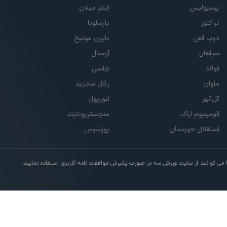
پرسپولیس
اینتر میلان
تراکتور
بارسلونا
ذوب آهن
بایرن مونیخ
سپاهان
آرسنال
فولاد
چلسی
ملوان
رئال مادرید
گل‌گهر
لیورپول
آلومینیوم اراک
منچستریونایتد
استقلال خوزستان
یوونتوس
ی توانید از سایت ورزش سه در صورت پذیرش موافقت نامه کاربری استفاده نمایید.