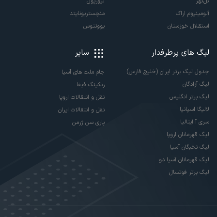
گل‌گهر
لیورپول
آلومینیوم اراک
منچستریونایتد
استقلال خوزستان
یوونتوس
لیگ های پرطرفدار
سایر
جدول لیگ برتر ایران (خلیج فارس)
جام ملت های آسیا
لیگ آزادگان
رنکینگ فیفا
لیگ برتر انگلیس
نقل و انتقالات اروپا
لالیگا اسپانیا
نقل و انتقالات ایران
سری آ ایتالیا
پاری سن ژرمن
لیگ قهرمانان اروپا
لیگ نخبگان آسیا
لیگ قهرمانان آسیا دو
لیگ برتر فوتسال