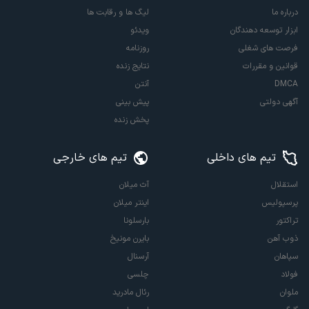
درباره ما
لیگ ها و رقابت ها
ابزار توسعه دهندگان
ویدئو
فرصت های شغلی
روزنامه
قوانین و مقررات
نتایج زنده
DMCA
آنتن
آگهی دولتی
پیش بینی
پخش زنده
تیم های داخلی
تیم های خارجی
استقلال
آث میلان
پرسپولیس
اینتر میلان
تراکتور
بارسلونا
ذوب آهن
بایرن مونیخ
سپاهان
آرسنال
فولاد
چلسی
ملوان
رئال مادرید