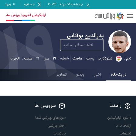
پنجشنبه ۱۵ مرداد
-
20:54
جستجو
ورود
19
اپلیکیشن اندروید ورزش سه
بدرالدین بوآنانی
لطفا منتظر بمانید
تیم :
اشتوتگارت
پست :
هافبک
شماره :
19
سن :
21
ملیت :
الجزایر
در یک نگاه
اخبار
ویدیو
تصاویر
راهنما
سرویس ها
دانلود اپلیکیشن
سوژه‌های ورزشی شما
ارتباط با ما
اخبار ورزشی
تبلیغات
پادکست