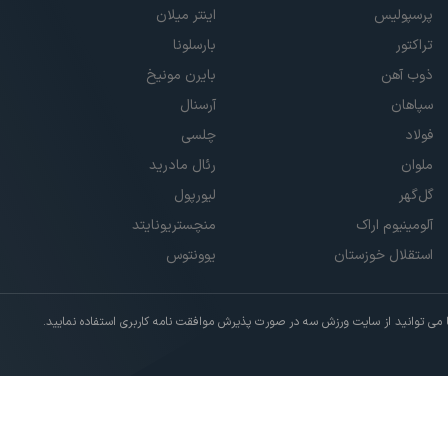
پرسپولیس
اینتر میلان
تراکتور
بارسلونا
ذوب آهن
بایرن مونیخ
سپاهان
آرسنال
فولاد
چلسی
ملوان
رئال مادرید
گل‌گهر
لیورپول
آلومینیوم اراک
منچستریونایتد
استقلال خوزستان
یوونتوس
ی توانید از سایت ورزش سه در صورت پذیرش موافقت نامه کاربری استفاده نمایید.