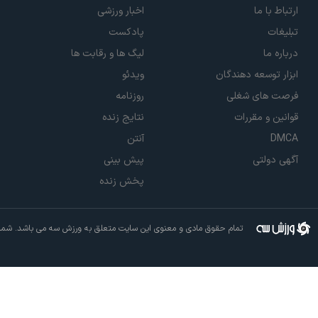
ارتباط با ما
اخبار ورزشی
تبلیغات
پادکست
درباره ما
لیگ ها و رقابت ها
ابزار توسعه دهندگان
ویدئو
فرصت های شغلی
روزنامه
قوانین و مقررات
نتایج زنده
DMCA
آنتن
آگهی دولتی
پیش بینی
پخش زنده
تمام حقوق مادی و معنوی این سایت متعلق به ورزش سه می باشد. شما م