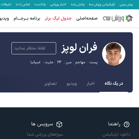
پیش بینی
اپلیکیشن ورزش سه
پخش زنده
اخبار ورزشی
پادکست
تماس با ما
تبلیغات
صفحه‌اصلی
جدول لیگ برتر
برنامه بــرجـــام
ویدیو
فران لوپز
لطفا منتظر بمانید
پست :
مهاجم
سن :
24
ملیت :
اسپانیا
در یک نگاه
اخبار
ویدیو
تصاویر
راهنما
سرویس ها
دانلود اپلیکیشن
سوژه‌های ورزشی شما