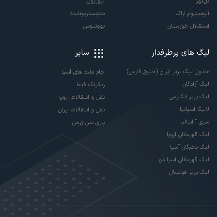
گل‌گهر
لیورپول
آلومینیوم اراک
منچستریونایتد
استقلال خوزستان
یوونتوس
لیگ های پرطرفدار
سایر
جدول لیگ برتر ایران (خلیج فارس)
جام ملت های آسیا
لیگ آزادگان
رنکینگ فیفا
لیگ برتر انگلیس
نقل و انتقالات اروپا
لالیگا اسپانیا
نقل و انتقالات ایران
سری آ ایتالیا
پاری سن ژرمن
لیگ قهرمانان اروپا
لیگ نخبگان آسیا
لیگ قهرمانان آسیا دو
لیگ برتر فوتسال