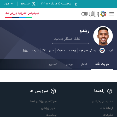
پنجشنبه ۱۵ مرداد
-
23:00
جستجو
ورود
اپلیکیشن اندروید ورزش سه
ریلدو
لطفا منتظر بمانید
تیم :
لوسکی صوفیه
پست :
هافبک
سن :
26
ملیت :
برزیل
در یک نگاه
اخبار
ویدیو
تصاویر
راهنما
سرویس ها
دانلود اپلیکیشن
سوژه‌های ورزشی شما
ارتباط با ما
اخبار ورزشی
تبلیغات
پادکست