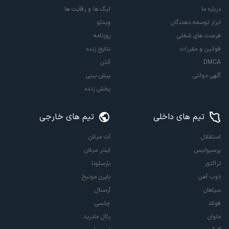
درباره ما
لیگ ها و رقابت ها
ابزار توسعه دهندگان
ویدئو
فرصت های شغلی
روزنامه
قوانین و مقررات
نتایج زنده
DMCA
آنتن
آگهی دولتی
پیش بینی
پخش زنده
تیم های داخلی
تیم های خارجی
استقلال
آث میلان
پرسپولیس
اینتر میلان
تراکتور
بارسلونا
ذوب آهن
بایرن مونیخ
سپاهان
آرسنال
فولاد
چلسی
ملوان
رئال مادرید