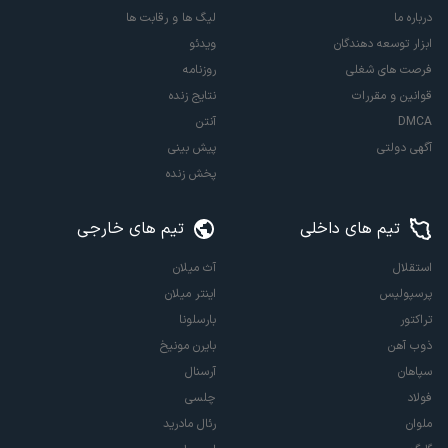
درباره ما
لیگ ها و رقابت ها
ابزار توسعه دهندگان
ویدئو
فرصت های شغلی
روزنامه
قوانین و مقررات
نتایج زنده
DMCA
آنتن
آگهی دولتی
پیش بینی
پخش زنده
تیم های داخلی
تیم های خارجی
استقلال
آث میلان
پرسپولیس
اینتر میلان
تراکتور
بارسلونا
ذوب آهن
بایرن مونیخ
سپاهان
آرسنال
فولاد
چلسی
ملوان
رئال مادرید