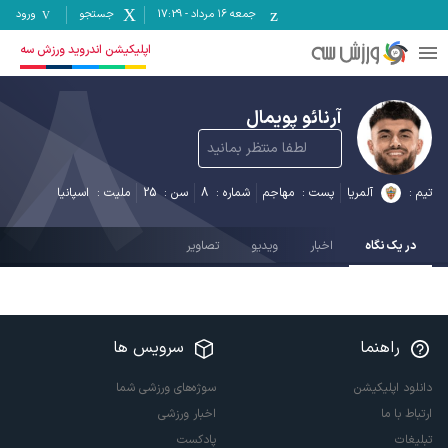
جمعه ۱۶ مرداد
-
17:29
جستجو
ورود
8
اپلیکیشن اندروید ورزش سه
آرنائو پویمال
لطفا منتظر بمانید
تیم :
آلمریا
پست :
مهاجم
شماره :
8
سن :
25
ملیت :
اسپانیا
در یک نگاه
اخبار
ویدیو
تصاویر
راهنما
سرویس ها
دانلود اپلیکیشن
سوژه‌های ورزشی شما
ارتباط با ما
اخبار ورزشی
تبلیغات
پادکست