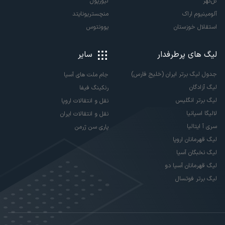
گل‌گهر
لیورپول
آلومینیوم اراک
منچستریونایتد
استقلال خوزستان
یوونتوس
لیگ های پرطرفدار
سایر
جدول لیگ برتر ایران (خلیج فارس)
جام ملت های آسیا
لیگ آزادگان
رنکینگ فیفا
لیگ برتر انگلیس
نقل و انتقالات اروپا
لالیگا اسپانیا
نقل و انتقالات ایران
سری آ ایتالیا
پاری سن ژرمن
لیگ قهرمانان اروپا
لیگ نخبگان آسیا
لیگ قهرمانان آسیا دو
لیگ برتر فوتسال